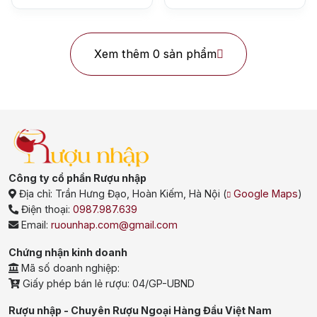
Xem thêm 0 sản phẩm
Top tìm kiếm
Công ty cổ phần Rượu nhập
Rượu Vang
Vang Pháp
Địa chỉ:
Trần Hưng Đạo, Hoàn Kiếm, Hà Nội
(
Google Maps
)
Điện thoại:
0987.987.639
Rượu Vang Ý
Email:
ruounhap.com@gmail.com
Rượu Vang Đỏ
Chứng nhận kinh doanh
Mã số doanh nghiệp:
Rượu Vang Trắng
Whisky
Giấy phép bán lẻ rượu: 04/GP-UBND
Blended Scotch Whisky
Rượu nhập - Chuyên Rượu Ngoại Hàng Đầu Việt Nam