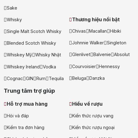
tặng, gi rượu siêu hấp dẫn
Sake
+ Nhà cung cấp uy tín
Thương hiệu nổi bật
Whisky
Chivas
Macallan
Hibiki
Single Malt Scotch Whisky
Johnnie Walker
Singleton
Blended Scotch Whisky
Glenlivet
Balvenie
Absolut
Whiskey Mỹ
Whisky Nhật
Courvoisier
Hennessy
Whiskey Ireland
Vodka
Beluga
Danzka
Cognac
GIN
Rum
Tequila
Trung tâm trợ giúp
Hỗ trợ mua hàng
Hiểu về rượu
Hỏi và đáp
Kiến thức rượu vang
Kiểm tra đơn hàng
Kiến thức rượu ngoại