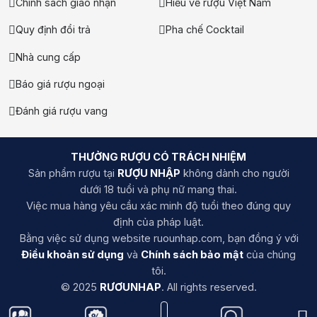
Chính sách giao nhận
Hiểu về rượu Việt Nam
Quy định đổi trả
Pha chế Cocktail
Nhà cung cấp
Báo giá rượu ngoại
Đánh giá rượu vang
THƯỞNG RƯỢU CÓ TRÁCH NHIỆM
Sản phẩm rượu tại
RƯỢU NHẬP
không dành cho người
dưới 18 tuổi và phụ nữ mang thai.
Việc mua hàng yêu cầu xác minh độ tuổi theo đúng quy
định của pháp luật.
Bằng việc sử dụng website ruounhap.com, bạn đồng ý với
Điều khoản sử dụng
và
Chính sách bảo mật
của chúng
tôi.
© 2025
RƯƠUNHAP
. All rights reserved.