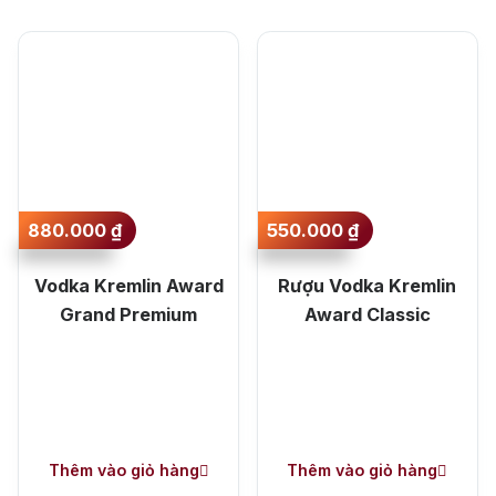
Sắp xếp theo mức
Jack Dan
giá lớn nhất
Sắp xếp theo mức
giá nhỏ nhất
Sắp xếp theo mới
nhất
880.000
₫
550.000
₫
Sắp xếp theo lâu
Vodka Kremlin Award
Rượu Vodka Kremlin
nhất
Grand Premium
Award Classic
Thêm vào giỏ hàng
Thêm vào giỏ hàng