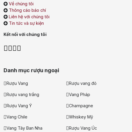
Về chúng tôi
Single Malt Scotch Whisky
Thông cáo báo chí
Liên hệ với chúng tôi
Whiskey Mỹ
Whisky Nhật
Tin tức và sự kiện
Vodka
Cognac
Sake
Kết nối với chúng tôi
Thương hiệu nổi bật
Chivas
Macallan
Hibiki
Danh mục rượu ngoại
Johnnie Walker
Singleton
Rượu Vang
Rượu vang đỏ
Absolut
Courvoisier
Rượu vang trắng
Vang Pháp
Danzka
Rượu Vang Ý
Champagne
Ưu đãi hot
Vang Chile
Whiskey Mỹ
+ Ưu đãi giữa năm: Ngập tràn quà
Vang Tây Ban Nha
Rượu Vang Úc