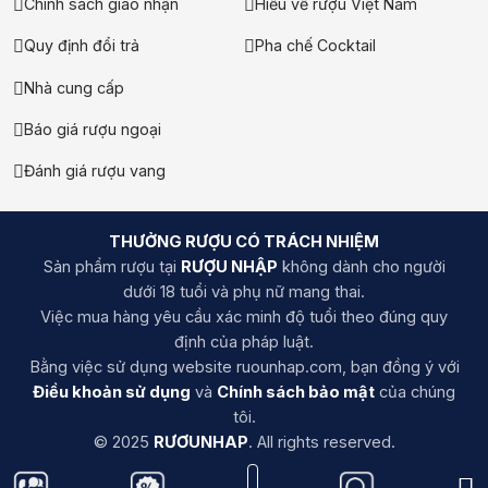
Chính sách giao nhận
Hiểu về rượu Việt Nam
Quy định đổi trả
Pha chế Cocktail
Nhà cung cấp
Báo giá rượu ngoại
Đánh giá rượu vang
THƯỞNG RƯỢU CÓ TRÁCH NHIỆM
Sản phẩm rượu tại
RƯỢU NHẬP
không dành cho người
dưới 18 tuổi và phụ nữ mang thai.
Việc mua hàng yêu cầu xác minh độ tuổi theo đúng quy
định của pháp luật.
Bằng việc sử dụng website ruounhap.com, bạn đồng ý với
Điều khoản sử dụng
và
Chính sách bảo mật
của chúng
tôi.
© 2025
RƯƠUNHAP
. All rights reserved.