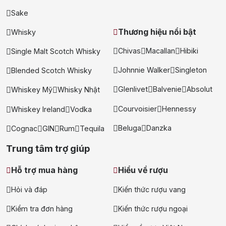
tặng, gi rượu siêu hấp dẫn
Sake
+ Nhà cung cấp uy tín
Thương hiệu nổi bật
Whisky
Chivas
Macallan
Hibiki
Single Malt Scotch Whisky
Johnnie Walker
Singleton
Blended Scotch Whisky
Glenlivet
Balvenie
Absolut
Whiskey Mỹ
Whisky Nhật
Courvoisier
Hennessy
Whiskey Ireland
Vodka
Beluga
Danzka
Cognac
GIN
Rum
Tequila
Trung tâm trợ giúp
Hỗ trợ mua hàng
Hiểu về rượu
Hỏi và đáp
Kiến thức rượu vang
Kiểm tra đơn hàng
Kiến thức rượu ngoại