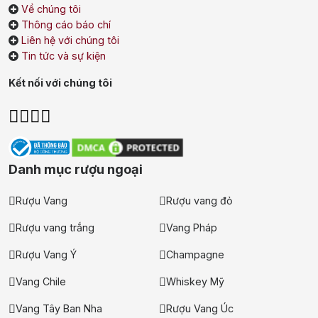
Về chúng tôi
Single Malt Scotch Whisky
Thông cáo báo chí
Liên hệ với chúng tôi
Whiskey Mỹ
Whisky Nhật
Tin tức và sự kiện
Vodka
Cognac
Sake
Kết nối với chúng tôi
Thương hiệu nổi bật
Chivas
Macallan
Hibiki
Danh mục rượu ngoại
Johnnie Walker
Singleton
Rượu Vang
Rượu vang đỏ
Absolut
Courvoisier
Rượu vang trắng
Vang Pháp
Danzka
Rượu Vang Ý
Champagne
Ưu đãi hot
Vang Chile
Whiskey Mỹ
+ Ưu đãi giữa năm: Ngập tràn quà
Vang Tây Ban Nha
Rượu Vang Úc