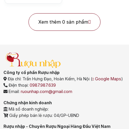
Xem thêm 0 sản phẩm
Top tìm kiếm
Công ty cổ phần Rượu nhập
Rượu Vang
Vang Pháp
Địa chỉ:
Trần Hưng Đạo, Hoàn Kiếm, Hà Nội
(
Google Maps
)
Điện thoại:
0987.987.639
Rượu Vang Ý
Email:
ruounhap.com@gmail.com
Rượu Vang Đỏ
Chứng nhận kinh doanh
Mã số doanh nghiệp:
Rượu Vang Trắng
Whisky
Giấy phép bán lẻ rượu: 04/GP-UBND
Blended Scotch Whisky
Rượu nhập - Chuyên Rượu Ngoại Hàng Đầu Việt Nam