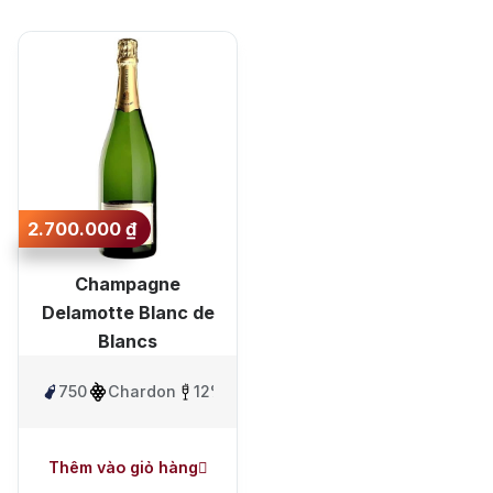
Sắp xếp theo mức
Jack Dan
giá lớn nhất
Sắp xếp theo mức
giá nhỏ nhất
Sắp xếp theo mới
nhất
2.700.000
₫
Sắp xếp theo lâu
Champagne
nhất
Delamotte Blanc de
Blancs
750ml
Chardonnay
12%
Thêm vào giỏ hàng