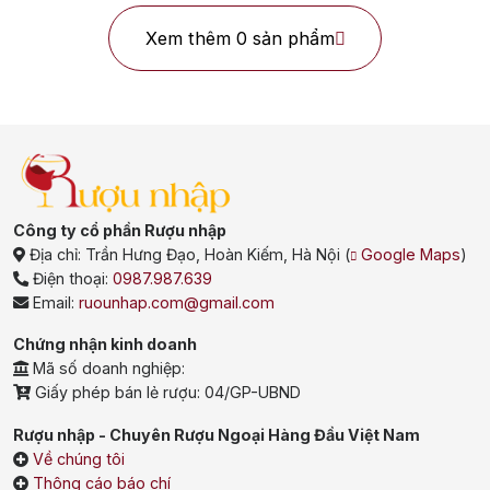
Xem thêm 0 sản phẩm
Công ty cổ phần Rượu nhập
Địa chỉ:
Trần Hưng Đạo, Hoàn Kiếm, Hà Nội
(
Google Maps
)
Điện thoại:
0987.987.639
Email:
ruounhap.com@gmail.com
Mortlach bị làm giả rất nhiều tại Việt Nam. Hãy ưu tiên các địa
Chứng nhận kinh doanh
chỉ bán hàng uy tín.
Mã số doanh nghiệp:
Giấy phép bán lẻ rượu: 04/GP-UBND
Để đảm bảo bạn đang sở hữu một chai Mortlach chính hãng,
việc lựa chọn đúng nơi mua và phân biệt sản phẩm thật giả là
Rượu nhập - Chuyên Rượu Ngoại Hàng Đầu Việt Nam
vô cùng quan trọng. Sau đây là một vài gợi ý từ chuyên gia
Về chúng tôi
dành cho người mới bắt đầu sưu tầm rượu Mortlach:
Thông cáo báo chí