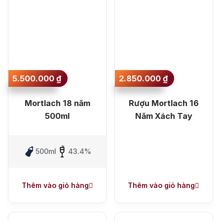
2. Các dòng Mortlach đang có
tại
Rượu Nhập
5.500.000
₫
2.850.000
₫
Mortlach 18 năm
Rượu Mortlach 16
500ml
Năm Xách Tay
500ml
43.4%
Thêm vào giỏ hàng
Thêm vào giỏ hàng
Rượu Nhập
phân phối chính hãng, đầy đủ các dòng Mortlach
12, 13, 14, 15, 16, 18,… 47 năm.