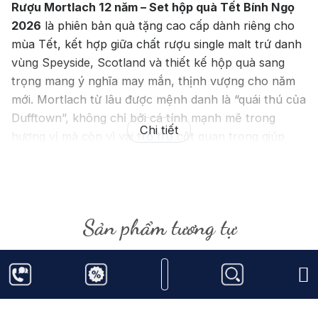
Rượu Mortlach 12 năm – Set hộp quà Tết Bính Ngọ
2026
là phiên bản quà tặng cao cấp dành riêng cho
mùa Tết, kết hợp giữa chất rượu single malt trứ danh
vùng Speyside, Scotland và thiết kế hộp quà sang
trọng mang ý nghĩa may mắn, thịnh vượng cho năm
mới. Mortlach từ lâu được mệnh danh là “quái thú của
Dufftown”, không chỉ bởi cá tính mạnh mẽ trong
Chi tiết
hương vị mà còn vì vai trò trụ cột quan trọng giúp
vùng Dufftown trở thành một trong những trung tâm
whisky danh giá nhất Scotland.
Sản phẩm tương tự