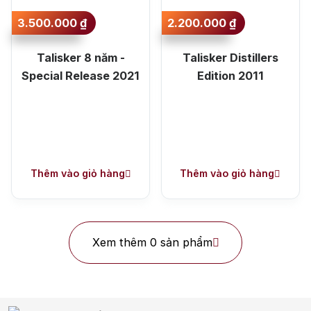
được đánh giá là phù hợp với cả người mới bắt đầu lẫn những
3.500.000
₫
2.200.000
₫
ai muốn khám phá thêm chiều sâu trong thế giới Scotch.
3. Các nhà chưng cất tiêu biểu
Talisker 8 năm -
Talisker Distillers
Special Release 2021
Edition 2011
vùng Island
Thêm vào giỏ hàng
Thêm vào giỏ hàng
Xem thêm 0 sản phẩm