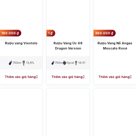
00 VNĐ/ 1chai.
B
00 VNĐ/ 1chai.
Ba
VNĐ/ 1chai.
 vang Úc
Ja
ản xuất rượu vang của Úc bắt đầu, với sự xuất hiện của những cây nho đầu tiên ở Sydney. Nhờ 
 cho ra đời một loại rượu vang rất mới lạ và khác biệt.
180.000
₫
1
₫
360.000
₫
ẩu rượu vang đứng thứ 4 trên toàn thế giới chỉ sau các nước có nền sản xuất rượu vang lâu đời 
Rượu vang Viostolo
Rượu Vang Úc 68
Rượu Vang Nổ Angas
Dragon Version
Moscato Rosé
750ml
13,8%
750ml
Syrah
16.5%
Thêm vào giỏ hàng
Thêm vào giỏ hàng
Thêm vào giỏ hàng