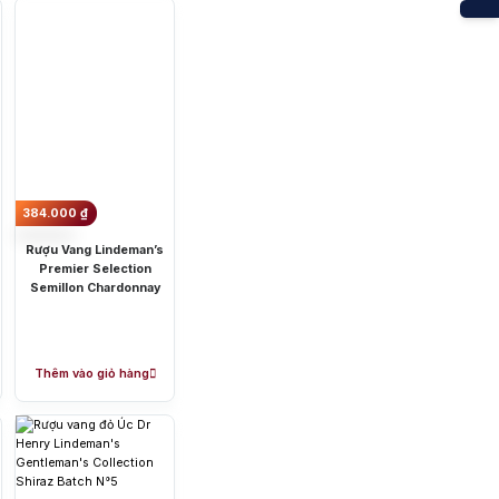
ka
t rượu vang Úc
 cao nhất của quốc gia này.
384.000
₫
 rượu được sản xuất ra chiếm
Rượu Vang Lindeman’s
g vị rượu Úc thơm ngon, hảo
Premier Selection
vị độc đáo, mới lạ.
Semillon Chardonnay
ẻ. Một số giống nho chủ yếu để
Thêm vào giỏ hàng