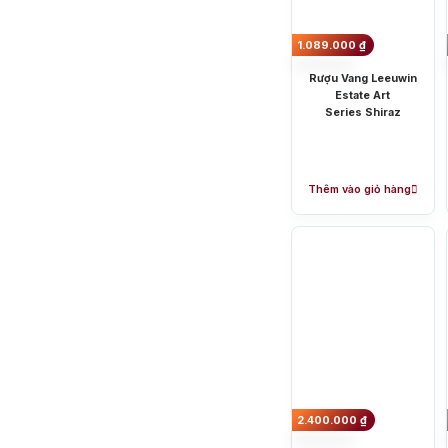
1.089.000
₫
Rượu Vang Leeuwin
Estate Art
Series Shiraz
Thêm vào giỏ hàng
Shiraz:
Có nguồn gốc từ vùng 
Cabernet Sauvignon:
Từ thun
Chardonnay:
Là một trong nh
Merlot:
Bắt nguồn từ vùng Bord
Sauvignon Blanc:
Trồng chủ 
những hoa quả xanh.
Pinot Noir:
Được trồng ở Yarra
Hệ thống phân hạ
2.400.000
₫