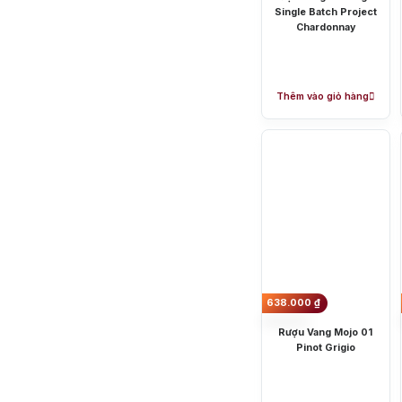
Single Batch Project
Chardonnay
Đặc điểm nổi bật 
Thêm vào giỏ hàng
Rượu vang Úc sở hữu nhiều tầng 
sản xuất rượu vang Úc đầy sáng t
bệnh ung thư, giảm căng thẳng, c
Những khu vực sản
638.000
₫
Rượu Vang Mojo 01
Pinot Grigio