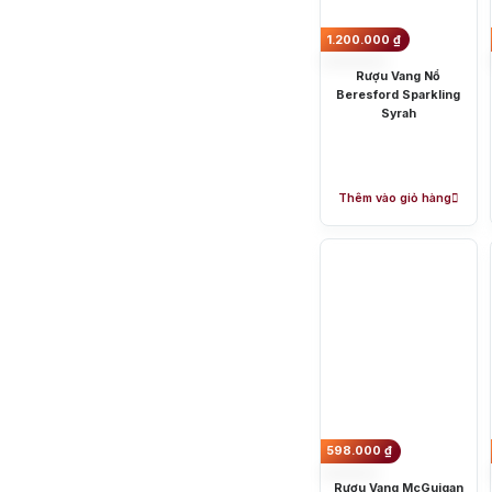
1.200.000
₫
Rượu Vang Nổ
Beresford Sparkling
Syrah
Thêm vào giỏ hàng
598.000
₫
Rượu Vang McGuigan