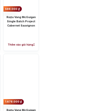
598.000
₫
Rượu Vang McGuigan
Single Batch Project
Cabernet Sauvignon
Thêm vào giỏ hàng
1.678.000
₫
Rượu Vang McGuigan