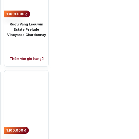
1.089.000
₫
Rượu Vang Leeuwin
Estate Prelude
Vineyards Chardonnay
Thêm vào giỏ hàng
o Shiraz
ương chanh thơm mát và hương của
từ trái cây, gỗ sồi.
1.100.000
₫