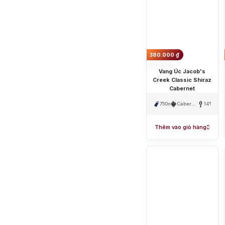
Rượu vang trắng Úc:
Từ 400.0
Sông Cái Distillery
Rượu vang hồng Úc:
Từ 490.0
Rượu vang nổ Úc:
Từ 350.000 
Khám phá về rượu
Từ năm 1788, lịch sử của ngành s
và công nghệ vào sản xuất rượu đã
380.000
₫
Hiện nay, Úc là quốc gia xuất kh
Vang Úc Jacob's
Creek Classic Shiraz
Cabernet
750ml
Cabernet
14%
Sauvignon
,
Shiraz/Syrah
Thêm vào giỏ hàng