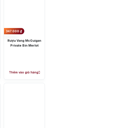
owmore
llantine’s
ck Daniel's
áp dụng những khoa học kỹ thuật
347.000
₫
như Pháp, Ý, Mỹ.
Rượu Vang McGuigan
Private Bin Merlot
Thêm vào giỏ hàng