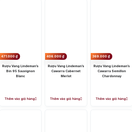
nổi bật
allan
Hibiki
Johnnie Walker
Singleton
Absolut
Courvoisier
Danz
m: Ngập tràn quà tặng, gi rượu siêu hấp dẫn
Khu vực sản xuấ
y tín
o và sản xuất rượu vang Úc nổi tiếng:
về khí hậu và địa hình thuận lợi, đây được xem là tiểu bang có sản lượng rượu vang sản xuất ra
471.000
₫
406.000
₫
369.000
₫
g nam của Úc, có thung lũng Hunter Valley – nơi khởi nguồn nghề trồng nho của Úc. Sản lượng
Rượu Vang Lindeman’s
Rượu Vang Lindeman’s
Rượu Vang Lindeman’s
i bật của khí hậu thoáng mát cùng với lượng mưa thấp và có đất núi lửa đã đem đến một hươn
Bin 95 Sauvignon
Cawarra Cabernet
Cawarra Semillon
loại khí hậu, diện tích đất trồng nho lớn. Những chai rượu vang Úc được sản xuất ra với hương 
Blanc
Merlot
Chardonnay
hính dùng để sản xuất rượu vang Úc
 toàn thế giới bởi sự đa dạng của nhiều giống nho khác nhau đem lại những trải nghiệm mới m
Thêm vào giỏ hàng
Thêm vào giỏ hàng
Thêm vào giỏ hàng