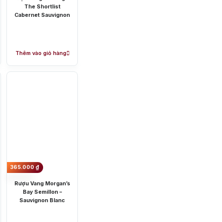
The Shortlist
Cabernet Sauvignon
ang Úc
Thêm vào giỏ hàng
c nơi khác nhau. Phương pháp
 có giấc ngủ ngon, ngăn chặn
365.000
₫
Rượu Vang Morgan’s
Bay Semillon –
Sauvignon Blanc