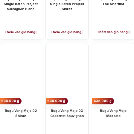
Single Batch Project
Single Batch Project
The Shortlist
Sauvignon Blanc
Shiraz
Rượu V
của rượu vang Úc
Thêm vào giỏ hàng
Thêm vào giỏ hàng
Thêm vào giỏ hàng
hương vị cùng với nhiều màu sắc khác nhau do sự đa dạng của các giống nho được trồng ở cá
ạo và mới mẻ. Ngoài việc có ích cho tim mạch mà rượu vang Úc còn có nhiều tác dụng như giúp
ải thiện làn da, chống lão hóa,…
 xuất rượu vang Úc nổi tiếng
638.000
₫
638.000
₫
638.000
₫
Rượu Vang Mojo 02
Rượu Vang Mojo 03
Rượu Vang Mojo
Shiraz
Cabernet Sauvignon
Moscato