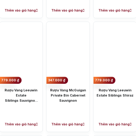
Thêm vào giỏ hàng
Thêm vào giỏ hàng
Thêm vào giỏ hàng
779.000
₫
347.000
₫
779.000
₫
Rượu Vang Leeuwin
Rượu Vang McGuigan
Rượu Vang Leeuwin
Estate
Private Bin Cabernet
Estate Siblings Shiraz
Siblings Sauvignon
Sauvignon
Blanc Semillon
Vang Pháp
Rượu Vang Ý
Rượu Vang Đỏ
Rượu Vang Trắng
Whisky
Thêm vào giỏ hàng
Thêm vào giỏ hàng
Thêm vào giỏ hàng
ch Whisky
Single Malt Scotch Whisky
Whiskey Mỹ
Whisky Nhật
Vodka