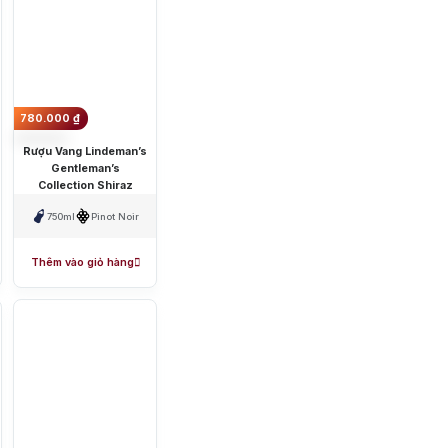
780.000
₫
Rượu Vang Lindeman’s
Gentleman’s
Collection Shiraz
750ml
Pinot Noir
Thêm vào giỏ hàng