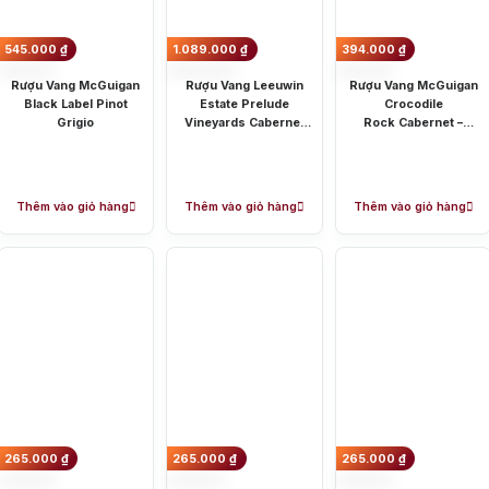
545.000
₫
1.089.000
₫
394.000
₫
Rượu Vang McGuigan
Rượu Vang Leeuwin
Rượu Vang McGuigan
Black Label Pinot
Estate Prelude
Crocodile
Grigio
Vineyards Cabernet
Rock Cabernet –
Merlot
Merlot
Thêm vào giỏ hàng
Thêm vào giỏ hàng
Thêm vào giỏ hàng
Giống nh
McLaren Vale và thung lũng Barossa, là giống nho được trồng phổ biến nhất của Úc.
g lũng Barossa, và được biết đến là vua của những giống nho đỏ.
ững loại vang trắng được ưa chuộng nhất Úc.
eaux của Pháp, tạo ra loại rượu vang đỏ đặc trưng của trái cây đỏ và gỗ sồi lâu năm.
yếu ở vùng Margaret River và Adelaide Hills. Sản xuất nên loại rượu vang trắng mới mẻ với h
 Valley, Adelaide Hills và Tasmania, tạo nên rượu vang đỏ mang hương vị thanh lịch, nhẹ nhàng 
ng rượu vang Úc
265.000
₫
265.000
₫
265.000
₫