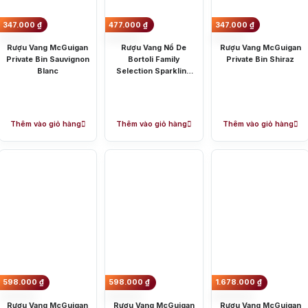
347.000
₫
477.000
₫
347.000
₫
Rượu Vang McGuigan
Rượu Vang Nổ De
Rượu Vang McGuigan
Private Bin Sauvignon
Bortoli Family
Private Bin Shiraz
Blanc
Selection Sparkling
Brut
Thêm vào giỏ hàng
Thêm vào giỏ hàng
Thêm vào giỏ hàng
598.000
₫
598.000
₫
1.678.000
₫
Rượu Vang McGuigan
Rượu Vang McGuigan
Rượu Vang McGuigan