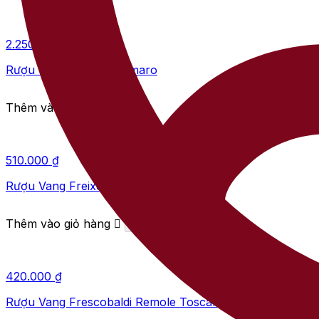
2.250.000
₫
Rượu Vang Santalba Amaro
Thêm vào giỏ hàng
510.000
₫
Rượu Vang Freixenet Pinot Grigio
Thêm vào giỏ hàng
420.000
₫
Rượu Vang Frescobaldi Remole Toscana Rose