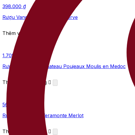
398.000
₫
Rượu Vang Viva Corsica Reserve
Thêm vào giỏ hàng
1.708.000
₫
Rượu Vang Pháp Chateau Poujeaux Moulis en Medoc
Thêm vào giỏ hàng
565.000
₫
Rượu Vang Chile Veramonte Merlot
Thêm vào giỏ hàng