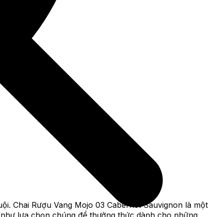
ê muội. Chai Rượu Vang Mojo 03 Cabernet Sauvignon là một
ng như lựa chọn chúng để thưởng thức dành cho những