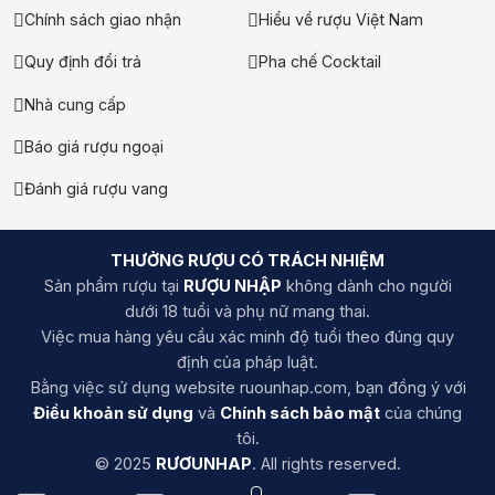
Wuliangye Yinbin thương hiệu có lịch sử lâu đời nhất tại Trung
Chính sách giao nhận
Hiểu về rượu Việt Nam
Quốc và rượu ngũ lương dịch là sản phẩm cao cấp nhất của
thương hiệu này, nó là một trong những mẫu rượu nổi tiếng
Quy định đổi trả
Pha chế Cocktail
được ưu chuộm tại thị trường trong nước và nước ngoài
Nhà cung cấp
Chất rượu đặc biệt từ công thức sản xuất hàng trăm năm là
Báo giá rượu ngoại
thứ để chúng ta nên thưởng thức
Đánh giá rượu vang
Rượu 1573 Guojiao
Rượu 1573 một sản phẩm nổi tiếng của thương hiệu Luzhou
THƯỞNG RƯỢU CÓ TRÁCH NHIỆM
Laojiao, được làm từ nguyên liệu cao cấp và ủ trong hầm
Sản phẩm rượu tại
RƯỢU NHẬP
không dành cho người
rượu có lịch sử từ năm 1573 sau Công Nguyên
dưới 18 tuổi và phụ nữ mang thai.
Việc mua hàng yêu cầu xác minh độ tuổi theo đúng quy
Nước cốt rượu là sự kết hợp tinh tế giữa công nghệ hiện đại
định của pháp luật.
và phương phát sản xuất truyền thống của di sản văn hóa phi
Bằng việc sử dụng website ruounhap.com, bạn đồng ý với
vật thể của Luzhou Laojiao. Chất lượng tuyệt hảo cùng hương
Điều khoản sử dụng
và
Chính sách bảo mật
của chúng
thơm cao cấp mang lại trải nghiệm khó quên cho người dùng
tôi.
Rượu Fenjiu 20 Năm Bạch Tửu Xanh
© 2025
RƯƠUNHAP
. All rights reserved.