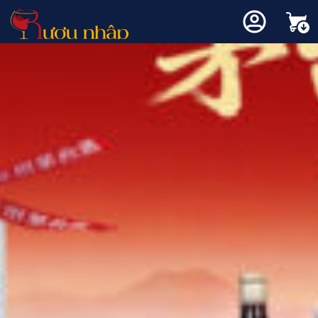
ượu Vang
ượu Whisky
ượu mạnh
Loại va
Xuẩ
Giố
Thương 
Thương 
Rượu mạ
Các loạ
Blogs
Liên hệ
Champa
Rượu Va
CABER
Macalla
Highl
Top 10 Vang theo tháng
Chọn Whisky theo chuyên gia
Thương hiệu nổi bật
CHARD
Chivas
Island
Rượu va
Vang Ph
Chọn vang theo chuyên gia
Quà Tặng Rượu Whisky
MALBE
Hibiki
Islay
Rượu mạnh phổ biến
Rượu Trung Quốc
Rượu Xách Tay -Rượu Duty Free
Quà tặng vang
Rượu va
Vang Chi
MERLO
Johnnie
Lowla
Đánh giá rượu vang
Cẩm nang whisky
Vang hồ
Vang Tâ
Negroa
Singleto
Speys
Các loại rượu mạnh khác
Trang chủ
-
Rượu Trung Quốc
Chưa có sản phẩm trong giỏ hàng.
PINOT 
Glenfidd
Kiến thức rượu vang
Vang Ng
VANG A
Single Malt Scotch Whisky
SAUVI
Glenlive
Rượu Trung Quốc (Baijiu – 白酒)
là một trong những loại
Vang nổ
Rượu Va
oại vang
Quay trở lại cửa hàng
SHIRAZ
Glenfarc
rượu mạnh lâu đời nhất thế giới, gắn liền với văn hóa, lịch
Thương hiệu nổi bật
Vang bị
VANG 
sử và các nghi lễ truyền thống. Được chưng cất từ ngũ
TEMPRA
Laphroa
ất xứ
cốc như cao lương, lúa mì, gạo và ngô, baijiu có nồng độ
Balvenie
Moscat
VANG N
cồn cao (thường từ 38% – 60%) và hương vị phong phú,
Lagavuli
Giống nho
đa dạng theo từng vùng sản xuất.
Mortlac
Rượu Trung Quốc
là một phần rất lâu đời trong văn hóa
Bowmor
ẩm thực và lịch sử phương Đông, với truyền thống sản
xuất kéo dài hàng nghìn năm. Khác với whisky, cognac
Ballantin