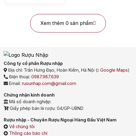
Xem thêm 0 sản phẩm
Top tìm kiếm
Công ty cổ phần Rượu nhập
Địa chỉ:
Trần Hưng Đạo, Hoàn Kiếm, Hà Nội
(
Google Maps
)
Rượu Vang
Vang Pháp
Điện thoại:
0987.987.639
Email:
ruounhap.com@gmail.com
Rượu Vang Ý
Chứng nhận kinh doanh
Rượu Vang Đỏ
Mã số doanh nghiệp:
Giấy phép bán lẻ rượu: 04/GP-UBND
Rượu Vang Trắng
Whisky
Rượu nhập - Chuyên Rượu Ngoại Hàng Đầu Việt Nam
Blended Scotch Whisky
Về chúng tôi
Thông cáo báo chí