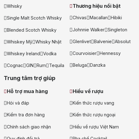
+ Nhà cung cấp uy tín
Thương hiệu nổi bật
Whisky
Chivas
Macallan
Hibiki
Single Malt Scotch Whisky
Johnnie Walker
Singleton
Blended Scotch Whisky
Glenlivet
Balvenie
Absolut
Whiskey Mỹ
Whisky Nhật
Courvoisier
Hennessy
Whiskey Ireland
Vodka
Beluga
Danzka
Cognac
GIN
Rum
Tequila
Trung tâm trợ giúp
Hỗ trợ mua hàng
Hiểu về rượu
Hỏi và đáp
Kiến thức rượu vang
Kiểm tra đơn hàng
Kiến thức rượu ngoại
Chính sách giao nhận
Hiểu về rượu Việt Nam
Quy định đổi trả
Pha chế Cocktail