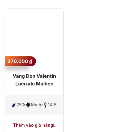
Sắp xếp theo mức
Jack Dan
giá lớn nhất
Sắp xếp theo mức
giá nhỏ nhất
Sắp xếp theo mới
nhất
370.000
₫
Sắp xếp theo lâu
Vang Don Valentin
nhất
Lacrado Malbec
750ml
Malbec
14.5%
Thêm vào giỏ hàng