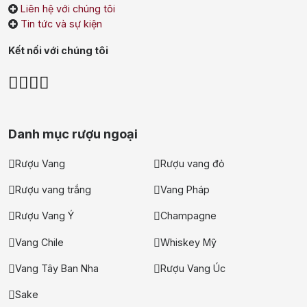
Single Malt Scotch Whisky
Liên hệ với chúng tôi
Tin tức và sự kiện
Whiskey Mỹ
Whisky Nhật
Kết nối với chúng tôi
Vodka
Cognac
Sake
Thương hiệu nổi bật
Chivas
Macallan
Hibiki
Danh mục rượu ngoại
Johnnie Walker
Singleton
Rượu Vang
Rượu vang đỏ
Absolut
Courvoisier
Rượu vang trắng
Vang Pháp
Danzka
Rượu Vang Ý
Champagne
Vang Chile
Whiskey Mỹ
Ưu đãi hot
Vang Tây Ban Nha
Rượu Vang Úc
+ Ưu đãi giữa năm: Ngập tràn quà
tặng, gi rượu siêu hấp dẫn
Sake