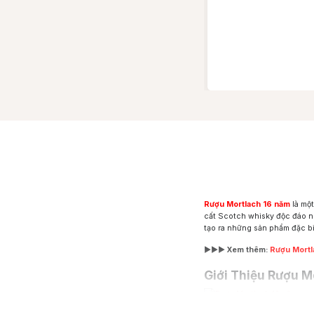
Rượu Mortlach 16 năm
là mộ
cất Scotch whisky độc đáo nh
tạo ra những sản phẩm đặc bi
►►► Xem thêm:
Rượu Mortl
Giới Thiệu Rượu M