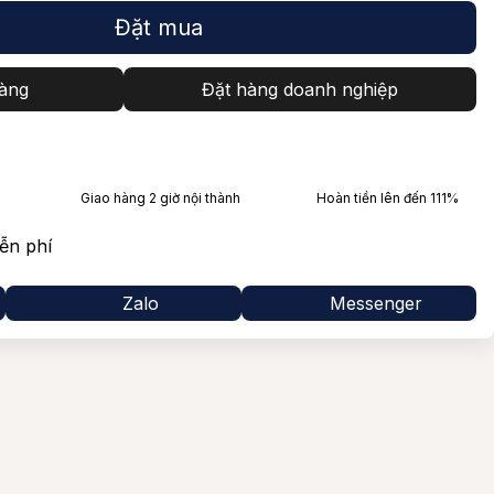
Syrah
Glenfarclas
Đặt mua
illo
Laphroaig
àng
Đặt hàng doanh nghiệp
Tất cả Giống nho
Balvenie
Lagavulin
Mortlach
Giao hàng 2 giờ nội thành
Hoàn tiền lên đến 111%
Bowmore
ễn phí
Ballantine’s
Zalo
Messenger
Jack Daniel's