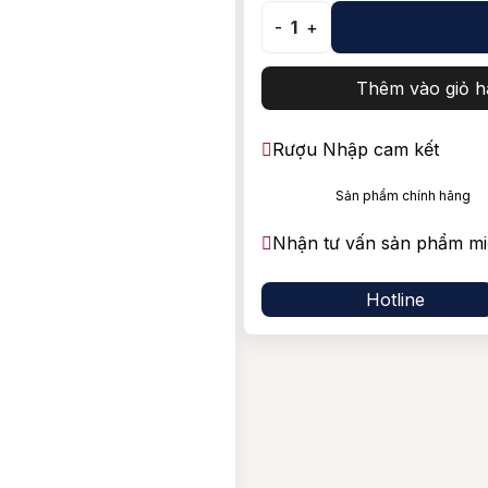
Vang Nam Phi
Shiraz/
-
1
+
Blended Scotch Whisky
Tempran
Thêm vào giỏ h
Rượu Nhập cam kết
Sản phẩm chính hãng
Nhận tư vấn sản phẩm mi
Hotline