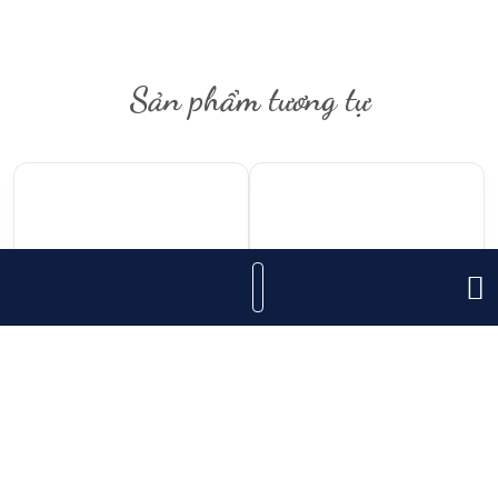
Sản phẩm tương tự
1.950.000
₫
5.400.000
₫
Singleton 18 Năm
Royal Salute 21 năm
Dufftown
Black Richard Quinn