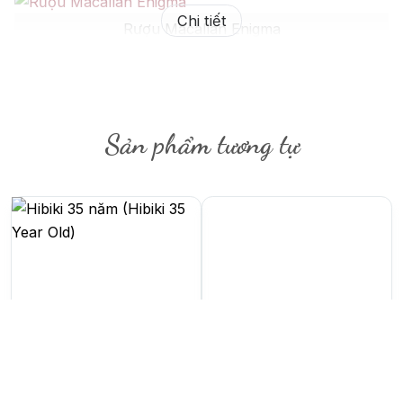
Chi tiết
Rượu Macallan Enigma
Macallan Enigma
có hương thơm phức hợp của trái
cây khô, sô-cô-la đen, vani, và một chút hương gỗ
sồi. Khi thưởng thức, bạn sẽ cảm nhận được vị ngọt
Sản phẩm tương tự
ngào của mật ong, gia vị, cam thảo và sô-cô-la. Vị
rượu trên vòm miệng mượt mà, ấm áp và có chiều
sâu, tạo nên một trải nghiệm thưởng thức tuyệt vời
và ấn tượng.
1.800.000.000
₫
470.000
₫
Hibiki 35 năm
Ballantine’s Finest Hộp