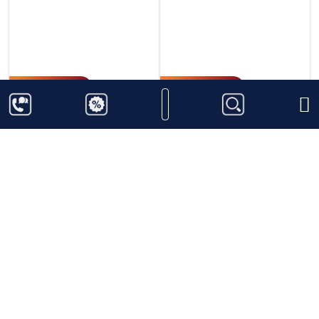
5.100.000
₫
2.200.000
₫
Chivas 24 Năm Hộp
Benriach Original 10
Quà Tết 2024
năm
700ml
40%
700ml
43%
Thêm vào giỏ hàng
Thêm vào giỏ hàng