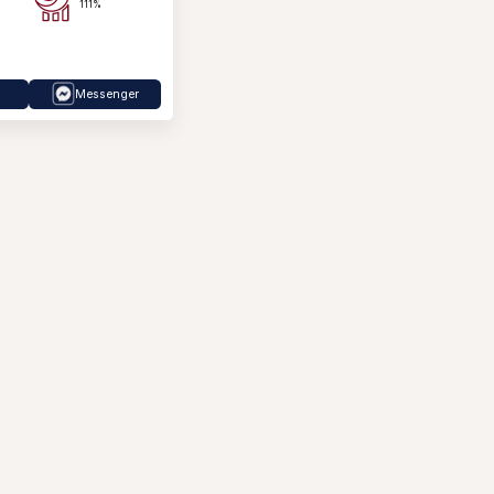
111%
Messenger