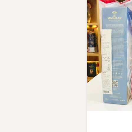
Top tìm kiếm
Rượu Vang
Blended Scot
Sake
Thương hiệu 