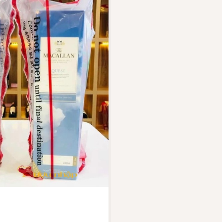
Vang Pháp
Rượu Vang Ý
Rượu Vang Đỏ
Rượu Vang Trắng
Whisky
ch Whisky
Single Malt Scotch Whisky
Whiskey Mỹ
Whisky Nhật
Vodka
nổi bật