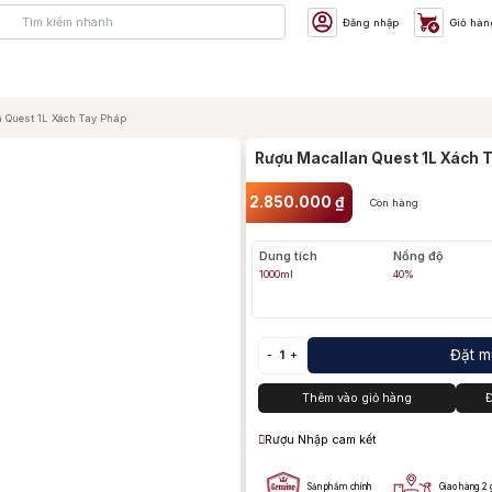
Đăng nhập
Giỏ hàn
 Quest 1L Xách Tay Pháp
Rượu Macallan Quest 1L Xách 
2.850.000
₫
Còn hàng
Chưa có
Q
Dung tích
Nồng độ
1000ml
40%
Đặt 
-
1
+
Thêm vào giỏ hàng
Đ
Rượu Nhập cam kết
Sản phẩm chính
Giao hàng 2 