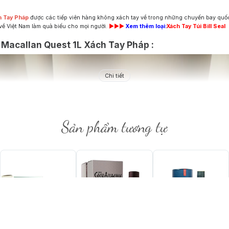
h Tay Pháp
được các tiếp viên hàng không xách tay về trong những chuyến bay quốc
ề Việt Nam làm quà biếu cho mọi người.
►►►
Xem thêm loại:
Xách Tay Túi Bill Seal
 Macallan Quest 1L Xách Tay Pháp :
Chi tiết
Sản phẩm tương tự