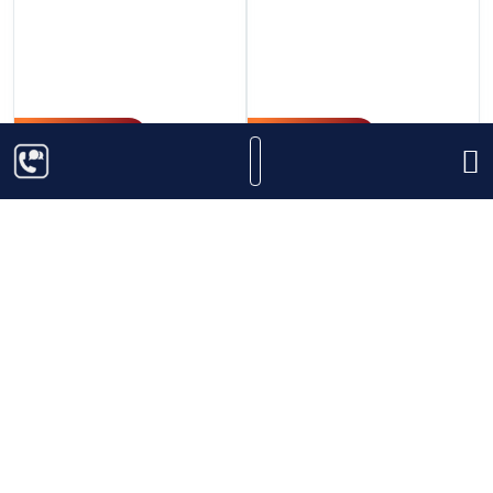
2.600.000
₫
1.200.000
₫
Glenlivet Rare Cask -
Rượu Auchroisk 2005
Triple Cask Matured
Thêm vào giỏ hàng
Thêm vào giỏ hàng