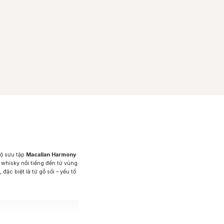
bộ sưu tập
Macallan Harmony
 whisky nổi tiếng đến từ vùng
đặc biệt là từ gỗ sồi – yếu tố
lection: Harmony Vibrant