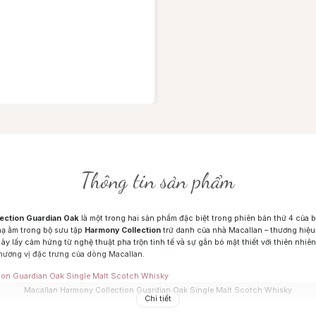
Thông tin sản phẩm
ection Guardian Oak
là một trong hai sản phẩm đặc biệt trong phiên bản thứ 4 của 
 hạ ằm trong bộ sưu tập
Harmony Collection
trứ danh của nhà Macallan – thương hiệu
y lấy cảm hứng từ nghệ thuật pha trộn tinh tế và sự gắn bó mật thiết với thiên nhiên, 
 hương vị đặc trưng của dòng Macallan.
Macallan Harmony Collection Guardian Oak Single Malt Scotch Whisky
Chi tiết
nh lập, The Macallan đã ra mắt hai phiên bản đặc biệt trong bộ sưu tập
Harmony Col