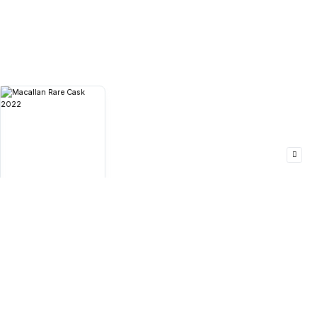
 toàn cầu). Cả hai loại rượu
 kế với sự hợp tác của Cirque
ố quan trọng tạo nên chất
ác, quy trình này mất khoảng
8.000.000
₫
Macallan Rare Cask
2022
700ml
43%