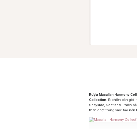
Rượu Macallan Harmony Coll
Collection
. là phiên bản giới
Speyside, Scotland. Phiên bả à
then chốt trong việc tạo nên
Nhân dịp kỷ niệm 200 năm thà