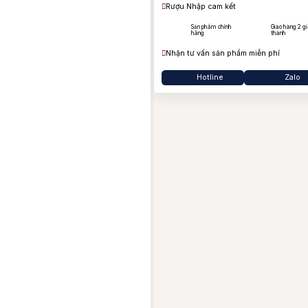
B
Rượu Nhập cam kết
Ba
Sản phẩm chính
Giao hàng 2 gi
hãng
thành
Ja
Nhận tư vấn sản phẩm miễn phí
Hotline
Zalo