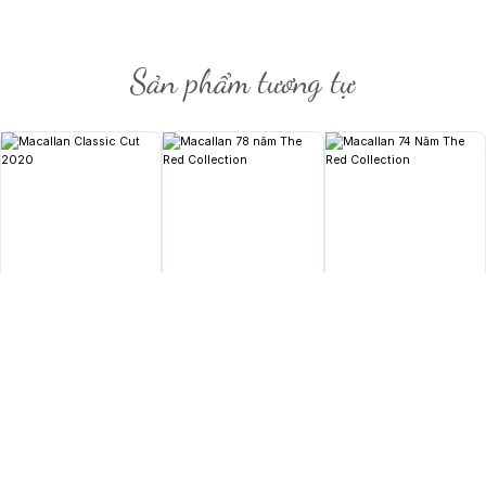
ng trong nước) và
Harmony Guardian Oak
(chỉ có bán tại các cửa hàng bán lẻ du lịch
yên môn và kỹ thuật chế tác các thùng gỗ sồi của thương hiệu, đồng thời được thiết
ề gỗ sồi của The Macallan theo một cách sáng tạo và độc đáo.
Sản phẩm tương tự
u tập Harmony nhấn mạnh sự liên kết sâu sắc của thương hiệu với thùng gỗ sồi, yếu t
à hương vị đặc trưng. Mỗi thùng gỗ sồi được sản xuất theo thông số kỹ thuật chính x
ơng vị và 100% màu sắc tự nhiên cho rượu.
5.000.000
₫
0
₫
0
₫
Macallan Classic Cut
Macallan 78 Năm The
Macallan 74 Năm The
2020
Red Collection
Red Collection
700ml
55%
700ml
42.2%
700ml
42.6%