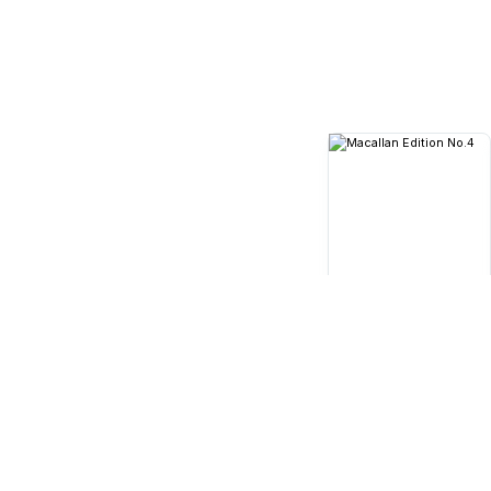
Oak
(dành riêng cho thị trườ
này đều phản ánh trình độ chu
du Soleil để kể câu chuyện v
Phiên bản thứ tư trong bộ sư
lượng vượt trội, hương thơm v
năm năm, mang lại tới 80% hư
6.800.000
₫
Macallan Edition No.4
700ml
48.4%