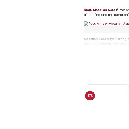
Rượu Macallan Aera
là một ph
dành riêng cho thị trường ch
Macallan Aera
được ủ trong c
nhận được hương thơm của trái
sô-cô-la đen, gia vị, và cam 
lý tưởng để thưởng thức tron
-17%