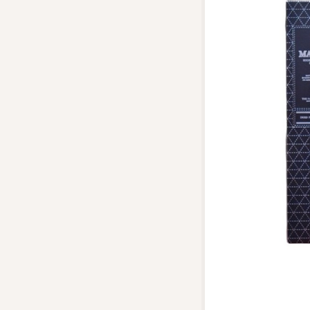
Top tìm kiếm
Rượu Vang
Blended Scot
Sake
Thương hiệu 