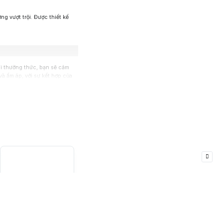
ng vượt trội. Được thiết kế
hi thưởng thức, bạn sẽ cảm
à ấm áp, với sự kết hợp của
à ấm áp. Đây là một chai rượu