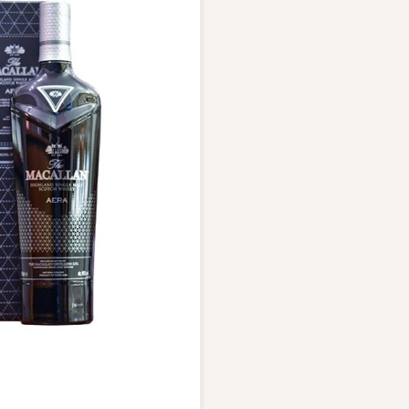
Vang Pháp
Rượu Vang Ý
Rượu Vang Đỏ
Rượu Vang Trắng
Whisky
ch Whisky
Single Malt Scotch Whisky
Whiskey Mỹ
Whisky Nhật
Vodka
nổi bật