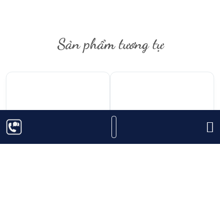
biểu tượng của sự may mắn và thành công trong năm
mới. Bên trong hộp quà là chai Chivas 21 năm với
hương vị phức hợp của trái cây khô, mật ong và
Sản phẩm tương tự
hương gỗ sồi ấm áp, tạo nên trải nghiệm thưởng thức
mượt mà, êm ái, và kéo dài. Phiên bản hộp quà này là
lựa chọn lý tưởng để thể hiện sự trân trọng và lời
chúc tốt đẹp đến gia đình, bạn bè và đối tác trong
dịp đầu năm mới.
5.650.000
₫
3.450.000
₫
Chivas 25 năm
Rượu Old Pulteney 18
năm