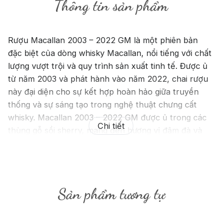
Thông tin sản phẩm
Rượu Macallan 2003 – 2022 GM là một phiên bản
đặc biệt của dòng whisky Macallan, nổi tiếng với chất
lượng vượt trội và quy trình sản xuất tinh tế. Được ủ
từ năm 2003 và phát hành vào năm 2022, chai rượu
này đại diện cho sự kết hợp hoàn hảo giữa truyền
thống và sự sáng tạo trong nghệ thuật chưng cất
whisky. Macallan 2003 – 2022 GM được ủ trong các
Chi tiết
thùng gỗ sồi sherry, mang đến hương vị đậm đà và
phong phú. Khi thưởng thức, bạn sẽ cảm nhận được
hương thơm phức hợp của trái cây khô, mật ong, vani
và một chút hương gỗ sồi.
Sản phẩm tương tự
Hương vị trên vòm miệng mượt mà, ấm áp với sự kết
hợp của sô-cô-la, gia vị và một chút cam quýt. Hậu vị
của Macallan 2003 – 2022 GM kéo dài và êm dịu, để