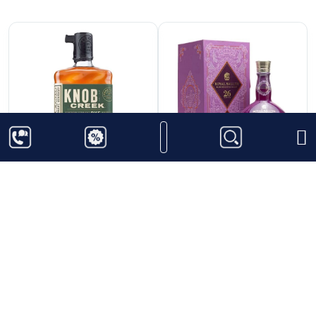
1.200.000
₫
8.500.000
₫
Knob Creek Rye
Royal Salute 26 Năm
Amarone Wine Cask
Finish
700ml
40%
Thêm vào giỏ hàng
Thêm vào giỏ hàng