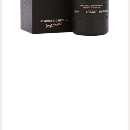
Top tìm kiếm
Rượu Vang
Vang Pháp
Rượu Vang Ý
Rượu Vang Đỏ