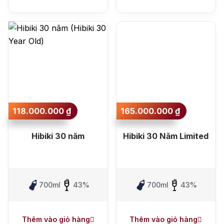
Single Malt Scotch Whisky
Whiskey Mỹ
Whisky Nhật
Vodka
Cognac
Sake
Thương hiệu nổi bật
Chivas
Macallan
Hibiki
118.000.000
₫
165.000.000
₫
Johnnie Walker
Singleton
Hibiki 30 năm
Hibiki 30 Năm Limited
Absolut
Courvoisier
Danzka
700ml
43%
700ml
43%
Ưu đãi hot
+ Ưu đãi giữa năm: Ngập tràn quà
Thêm vào giỏ hàng
Thêm vào giỏ hàng