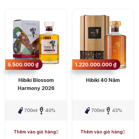
Sắp xếp theo mức
Jack Dan
giá lớn nhất
Sắp xếp theo mức
giá nhỏ nhất
Sắp xếp theo mới
nhất
5.500.000
₫
1.220.000.000
₫
Sắp xếp theo lâu
Hibiki Blossom
Hibiki 40 Năm
nhất
Harmony 2026
700ml
40%
700ml
43%
Thêm vào giỏ hàng
Thêm vào giỏ hàng