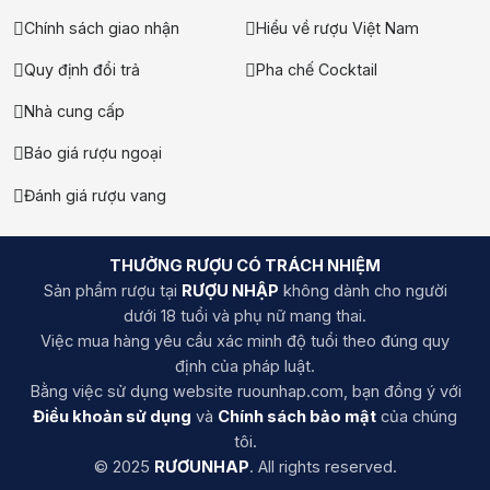
Chính sách giao nhận
Hiểu về rượu Việt Nam
Quy định đổi trả
Pha chế Cocktail
Nhà cung cấp
Báo giá rượu ngoại
Đánh giá rượu vang
THƯỞNG RƯỢU CÓ TRÁCH NHIỆM
Sản phẩm rượu tại
RƯỢU NHẬP
không dành cho người
dưới 18 tuổi và phụ nữ mang thai.
Việc mua hàng yêu cầu xác minh độ tuổi theo đúng quy
định của pháp luật.
Bằng việc sử dụng website ruounhap.com, bạn đồng ý với
Điều khoản sử dụng
và
Chính sách bảo mật
của chúng
tôi.
© 2025
RƯƠUNHAP
. All rights reserved.