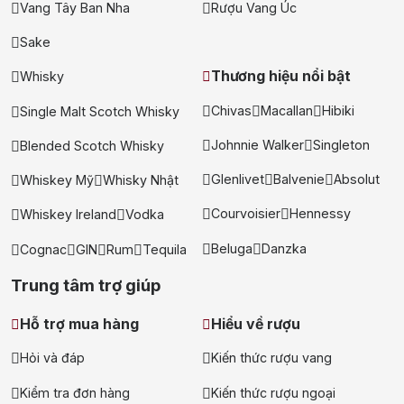
Vang Tây Ban Nha
Rượu Vang Úc
Sake
Thương hiệu nổi bật
Whisky
Chivas
Macallan
Hibiki
Single Malt Scotch Whisky
Johnnie Walker
Singleton
Blended Scotch Whisky
Glenlivet
Balvenie
Absolut
Whiskey Mỹ
Whisky Nhật
Courvoisier
Hennessy
Whiskey Ireland
Vodka
Beluga
Danzka
Cognac
GIN
Rum
Tequila
Trung tâm trợ giúp
Hỗ trợ mua hàng
Hiểu về rượu
Hỏi và đáp
Kiến thức rượu vang
Kiểm tra đơn hàng
Kiến thức rượu ngoại