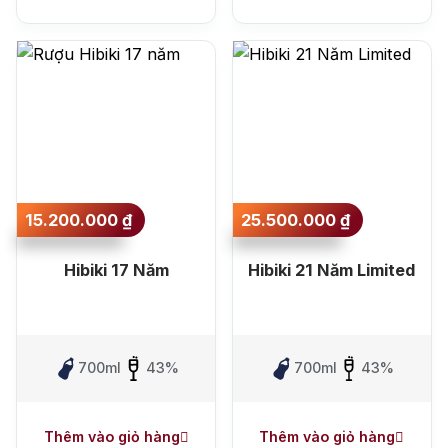
15.200.000
₫
25.500.000
₫
Top tìm kiếm
Hibiki 17 Năm
Hibiki 21 Năm Limited
Rượu Vang
Vang Pháp
Rượu Vang Ý
Rượu Vang Đỏ
700ml
43%
700ml
43%
Rượu Vang Trắng
Whisky
Thêm vào giỏ hàng
Thêm vào giỏ hàng
Blended Scotch Whisky