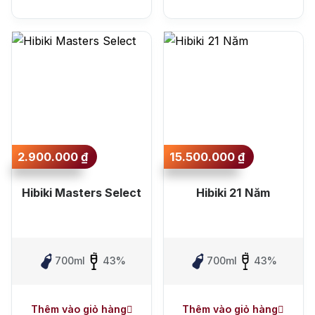
tặng, gi rượu siêu hấp dẫn
+ Nhà cung cấp uy tín
2.900.000
₫
15.500.000
₫
Hibiki Masters Select
Hibiki 21 Năm
700ml
43%
700ml
43%
Thêm vào giỏ hàng
Thêm vào giỏ hàng