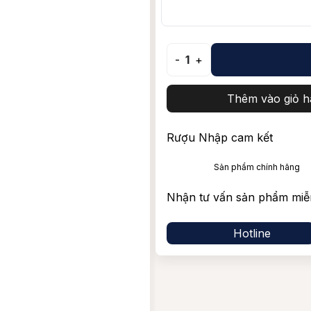
Vang Nam Phi
Shiraz/Sy
Blended Scotch Whisky
Tempranil
-
1
+
Thêm vào giỏ h
Rượu Nhập cam kết
Sản phẩm chính hãng
Nhận tư vấn sản phẩm miễ
Hotline