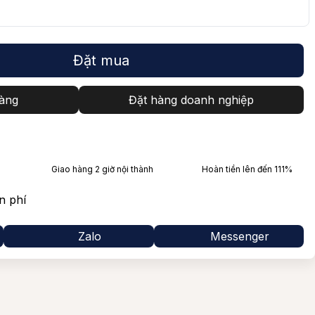
rah
Glenfarclas
lo
Laphroaig
Đặt mua
Tất cả Giống nho
Balvenie
Lagavulin
àng
Đặt hàng doanh nghiệp
Mortlach
Bowmore
Giao hàng 2 giờ nội thành
Hoàn tiền lên đến 111%
Ballantine’s
n phí
Jack Daniel's
Zalo
Messenger