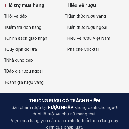
Yamazaki luôn được nhắc đến như biểu tượng cho chất lượng
Hỗ trợ mua hàng
Hiểu về rượu
và tinh thần cầu toàn.
Hỏi và đáp
Kiến thức rượu vang
3. Điểm đặc trưng của Yamazaki
Kiểm tra đơn hàng
Kiến thức rượu ngoại
whisky
Chính sách giao nhận
Hiểu về rượu Việt Nam
Quy định đổi trả
Pha chế Cocktail
Nhà cung cấp
Báo giá rượu ngoại
Đánh giá rượu vang
THƯỞNG RƯỢU CÓ TRÁCH NHIỆM
Sản phẩm rượu tại
RƯỢU NHẬP
không dành cho người
dưới 18 tuổi và phụ nữ mang thai.
Việc mua hàng yêu cầu xác minh độ tuổi theo đúng quy
định của pháp luật.