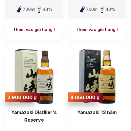
Ngày nay, Yamazaki whisky không chỉ xuất hiện trong các bộ
700ml
43%
700ml
43%
sưu tập cá nhân, mà còn trở thành lựa chọn tinh tế trong
những dịp kỷ niệm trọng đại. Chính vì vậy, việc tìm hiểu và lựa
chọn rượu Yamazaki phù hợp là điều mà những người yêu
whisky Nhật và sưu tầm rượu ngoại không thể bỏ qua.
Thêm vào giỏ hàng
Thêm vào giỏ hàng
1. Bảng giá rượu Yamazaki mới
nhất tại
Rượu Nhập
Dung
Nồng độ
Tên sản phẩm
Giá
tích
cồn
700
15.400.000
Yamazaki Golden Promise 2024
48%
ml
đồng
2.900.000
₫
4.650.000
₫
700
15.400.000
Yamazaki Islay Peated 2024
48%
ml
đồng
Yamazaki Distiller's
Yamazaki 12 năm
700
47.000.000
Reserve
Yamazaki 18 Mizunara 2024
48%
ml
đồng