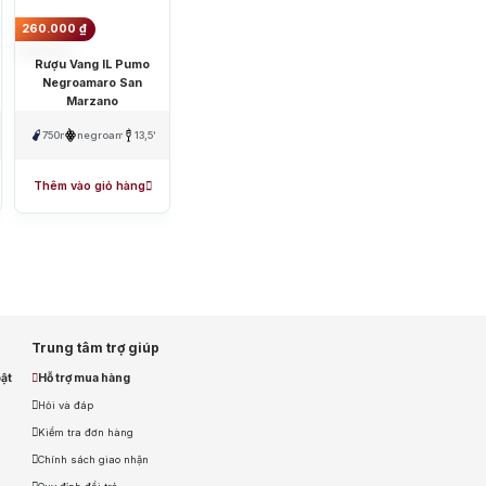
ka
260.000
₫
Rượu Vang IL Pumo
Negroamaro San
Marzano
750ml
negroamaro
13,5%
Thêm vào giỏ hàng
Trung tâm trợ giúp
ật
Hỗ trợ mua hàng
Hỏi và đáp
Kiểm tra đơn hàng
Chính sách giao nhận