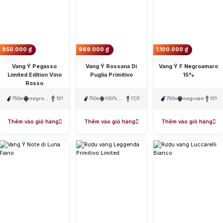
B
Ba
Ja
950.000
₫
969.000
₫
1.100.000
₫
Vang Ý Pegasso
Vang Ý Rossana Di
Vang Ý F Negroamaro
Limited Edition Vino
Puglia Primitivo
15%
Rosso
750ml
negroamaro
15%
750ml
100%
17,5%
750ml
negroamaro
15%
,
Primitivo
Primitivo
Thêm vào giỏ hàng
Thêm vào giỏ hàng
Thêm vào giỏ hàng
Vang Pháp
Rượu Vang Ý
Rượu Vang Đỏ
Rượu Vang Trắng
Whisky
ch Whisky
Single Malt Scotch Whisky
Whiskey Mỹ
Whisky Nhật
Vodka
nổi bật