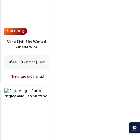
owmore
llantine’s
ck Daniel's
750.000
₫
Vang Bịch The Wanted
Zin Old Wine
3000ml
Zinfandel
14,5%
Thêm vào giỏ hàng
Cognac