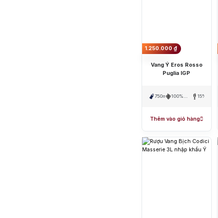
Sông Cái Distillery
1.250.000
₫
Vang Ý Eros Rosso
Puglia IGP
750ml
100%
15%
Primitivo
Thêm vào giỏ hàng
Top tìm kiếm
Rượu Vang
Blended Scot
Sake
Thương hiệu 