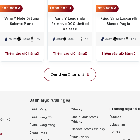
allan
Hibiki
Johnnie Walker
Singleton
Absolut
Courvoisier
Danz
600.000
₫
1.800.000
₫
395.000
₫
Vang Ý Note Di Luna
Vang Ý Leggenda
Rượu Vang Luccarelli
m: Ngập tràn quà tặng, gi rượu siêu hấp dẫn
Salento Piano
Primitivo DOC Limited
Bianco Puglia
y tín
Release
750ml
Piano
13%
750ml
100%
15%
750ml
Blend
11.5%
Primitivo
Thêm vào giỏ hàng
Thêm vào giỏ hàng
Thêm vào giỏ hàng
Xem thêm 0 sản phẩm
Danh mục rượu ngoại
Thương hiệu nổi b
Rượu Vang
Whisky
Single Malt Scotch
Chivas
Rượu vang đỏ
iếm, Hà
Whisky
Macallan
Rượu vang trắng
Blended Scotch Whisky
Hibiki
Vang Pháp
com
Whiskey Mỹ