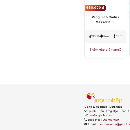
Chivas
Mac
680.000
₫
Ưu đãi hot
Vang Bịch Codici
+ Ưu đãi giữa nă
Masserie 3L
+ Nhà cung cấp u
3000ml
Primitivo
13.5%
Thêm vào giỏ hàng
Công ty cổ phần Rượu nhập
Địa chỉ:
Trần Hưng Đạo, Hoàn K
Nội
(
Google Maps
)
Điện thoại:
0987.987.639
Email:
ruounhap.com@gmail.