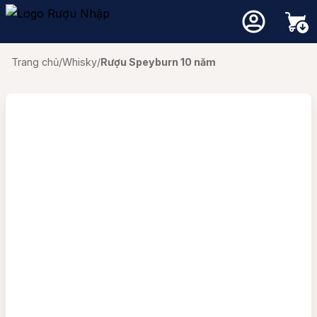
ượu Vang
ượu Whisky
ượu mạnh
Loại va
Xuẩ
Giố
Thương 
Thương 
Rượu mạ
Các loạ
Blogs
Liên hệ
Trang chủ
/
Whisky
/
Rượu Speyburn 10 năm
Champa
Rượu Va
CABER
Macalla
Highl
Top 10 Vang theo tháng
Chọn Whisky theo chuyên gia
Thương hiệu nổi bật
CHARD
Chivas
Island
Rượu va
Vang Ph
Chọn vang theo chuyên gia
Quà Tặng Rượu Whisky
MALBE
Hibiki
Islay
Rượu mạnh phổ biến
Rượu Xách Tay -Rượu Duty Free
Quà tặng vang
Rượu va
Vang Chi
MERLO
Johnnie
Lowla
Đánh giá rượu vang
Cẩm nang whisky
Vang hồ
Vang Tâ
Negroa
Singleto
Speys
Các loại rượu mạnh khác
Chưa có sản phẩm trong giỏ hàng.
PINOT 
Glenfidd
Kiến thức rượu vang
Vang Ng
VANG A
Single Malt Scotch Whisky
SAUVI
Glenlive
Vang nổ
Rượu Va
oại vang
Quay trở lại cửa hàng
SHIRAZ
Glenfarc
Thương hiệu nổi bật
Vang bị
VANG 
TEMPRA
Laphroa
ất xứ
Balvenie
Moscat
VANG N
Lagavuli
Giống nho
Mortlac
Bowmor
Ballantin