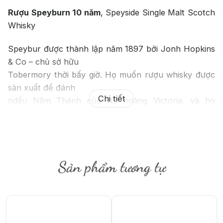
Rượu Speyburn 10 năm
, Speyside Single Malt Scotch
Whisky
Speybur được thành lập năm 1897 bởi Jonh Hopkins
& Co – chủ sở hữu
Tobermory thời bấy giờ. Họ muốn rượu whisky được
sản xuất để đánh
Chi tiết
ndấu Năm Thánh của Nữ hoàng Victoria, và họ
đã làm việc vất vả qua một
ntrận bão tuyết vào đêm cuối cùng của năm trong
một nhà kho
nkhông có cửa ra vào hoặc cửa sổ để đảm bảo rằng
Sản phẩm tương tự
một trong những thùng
n1897 cổ điển Speyburn đã được thực hiện.