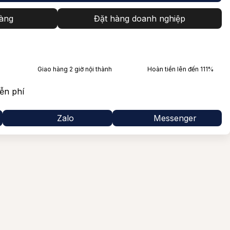
Syrah
Glenfarclas
àng
Đặt hàng doanh nghiệp
illo
Laphroaig
Tất cả Giống nho
Balvenie
Lagavulin
Giao hàng 2 giờ nội thành
Hoàn tiền lên đến 111%
Mortlach
ễn phí
Bowmore
Zalo
Messenger
Ballantine’s
Jack Daniel's