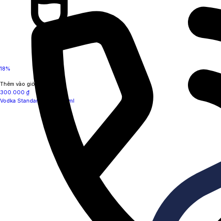
18%
Thêm vào giỏ hàng
300.000
₫
Vodka Standard Gold 500ml