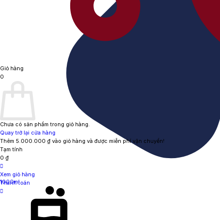
Giỏ hàng
0
Chưa có sản phẩm trong giỏ hàng.
Quay trở lại cửa hàng
Thêm
5.000.000
₫
vào giỏ hàng và được miễn phí vận chuyển!
Tạm tính
0
₫
Xem giỏ hàng
1000ml
Thanh toán