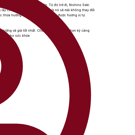
ản được tổ chức lần đầu tiên. Từ đó trở đi, Nishino Seki
n lấy chất lượng làm nguyên tắc và nó sẽ mãi không thay đổi
c thừa hưởng từ bao đời và luôn giữ được hương vị tự
t lượng và giá tốt nhất. Chúng tôi luôn lựa chọn kỹ càng
à tốt cho sức khỏe.