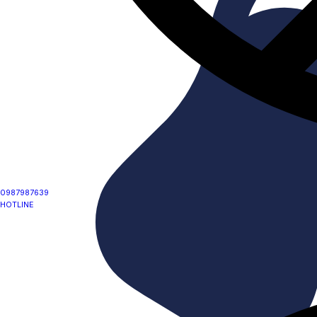
0987987639
HOTLINE