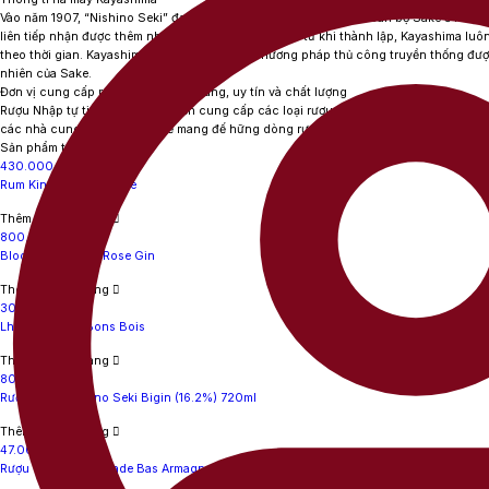
Vào năm 1907, “Nishino Seki” đạt được giải nhất trong cuộc thi toàn bộ Sake ở Nhật B
liên tiếp nhận được thêm nhiều giải thưởng khác. Kể từ khi thành lập, Kayashima luô
theo thời gian. Kayashima đã phát triể hững phương pháp thủ công truyền thống đượ
nhiên của Sake.
Đơn vị cung cấp rượu Sake chính hãng, uy tín và chất lượng
Rượu Nhập tự tin là đơn vị chuyên cung cấp các loại rượu sake Nhật chính hãng, chấ
các nhà cung cấp uy tí hất để mang đế hững dòng rượu sake thơm ngon, hảo hạng v
Sản phẩm tương tự
430.000
₫
Rum Kingston 62 White
Thêm vào giỏ hàng
800.000
₫
Bloom Jasmine & Rose Gin
Thêm vào giỏ hàng
30.360.000
₫
Lheraud 1971 - Bons Bois
Thêm vào giỏ hàng
800.000
₫
Rượu Sake Nishino Seki Bigin (16.2%) 720ml
Thêm vào giỏ hàng
47.000.000
₫
Rượu Chateau Laubade Bas Armagnac 1949