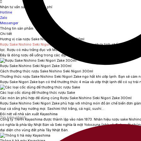
Nhận tư vấn sản phẩm miễn phí
Hotline
Zalo
Messenger
Thông tin sản phẩm
Chi tiết
Hương vị của rượu Sake Nishino Seki Nigori 300ml
Rượu Sake Nishino Seki Nigori Zake 300ml
là dòng rượu chưa tinh chế mà không qua
lọc. Rượu có màu trắng đục với Moromi bên trong (rượu sake chưa tinh chế, còn được
Đây là dòng rượu dễ uống trong các dịp lễ đặc biệt và được chọn làm quà lý tưởng t
Rượu Sake Nishino Seki Nigori Zake 300ml
Cách thưởng thức rượu Sake Nishino Seki Nigori 300ml
Thưởng thức rượu Sake Nishino Seki Nigori Zake ngo hất khi ướp lạnh. Bạn sẽ cảm 
Rượu Sake Nigori Zake bạn có thể thưởng thức 4 mùa và ướp thật lạnh để có sự trải n
Các loại cốc dùng để thưởng thức rượu Sake
Các món ăn phù hợp để dùng cùng Rượu Sake Nishino Seki Nigori Zake
300ml
Rượu Sake Nishino Seki Nigori Zake phù hợp với những món đồ ăn chế biến đơn giản
loại cá sống hay nướng mọi. Sashimi thịt trắng, cá ngừ, sushi…
Đôi nét về nhà sản xuất Kayashima
Công ty TNHH Kayashima được thành lập vào năm 1873. Nhãn hiệu rượu sake Nishinose
có nghĩa là phía tây Nhật Bản và Seki nghĩa là một Yokozuna (nhà vô địch xuất chún
đại diện cho vùng đất phía Tây Nhật Bản.
Thông ti hà máy Kayashima