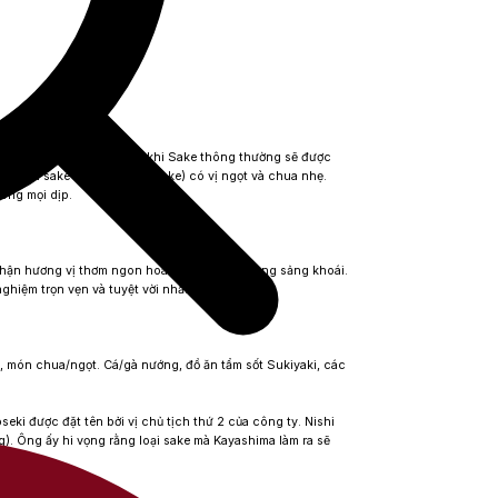
 quy trình lọc nào trong khi Sake thông thường sẽ được
 gọi là sake tươi hay namasake) có vị ngọt và chua nhẹ.
rong mọi dịp.
nhận hương vị thơm ngon hoà quyện và vô cùng sảng khoái.
ghiệm trọn vẹn và tuyệt vời nhất.
, món chua/ngọt. Cá/gà nướng, đồ ăn tẩm sốt Sukiyaki, các
ki được đặt tên bởi vị chủ tịch thứ 2 của công ty. Nishi
g). Ông ấy hi vọng rằng loại sake mà Kayashima làm ra sẽ