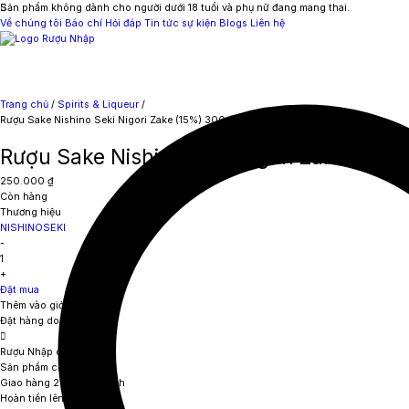
Sản phẩm không dành cho người dưới 18 tuổi và phụ nữ đang mang thai.
Về chúng tôi
Báo chí
Hỏi đáp
Tin tức sự kiện
Blogs
Liên hệ
Trang chủ
/
Spirits & Liqueur
/
Rượu Sake Nishino Seki Nigori Zake (15%) 300ml
Rượu Sake Nishino Seki Nigori Zake (15%
250.000
₫
Còn hàng
Thương hiệu
NISHINOSEKI
-
1
+
Đặt mua
Thêm vào giỏ hàng
Đặt hàng doanh nghiệp
Rượu Nhập cam kết
Sản phẩm chính hãng
Giao hàng 2 giờ nội thành
Hoàn tiền lên đến 111%