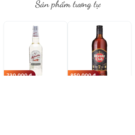
Sản phẩm tương tự
730.000
₫
850.000
₫
Rum Matusalem
Rum Havana Club 7
Platino
năm
700ml
40%