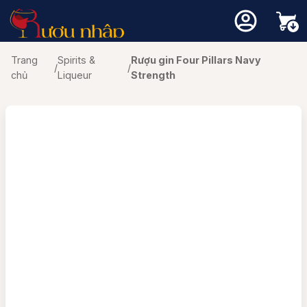
Trang
Spirits &
Rượu gin Four Pillars Navy
/
/
chủ
Liqueur
Strength
Chưa có sản phẩm trong giỏ hàng.
Quay trở lại cửa hàng