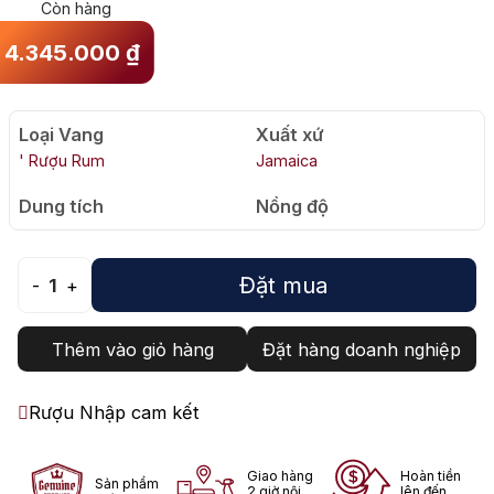
Còn hàng
4.345.000
₫
Loại Vang
Xuất xứ
' Rượu Rum
Jamaica
Dung tích
Nồng độ
Đặt mua
-
1
+
Thêm vào giỏ hàng
Đặt hàng doanh nghiệp
Rượu Nhập cam kết
Giao hàng
Hoàn tiền
Sản phẩm
2 giờ nội
lên đến