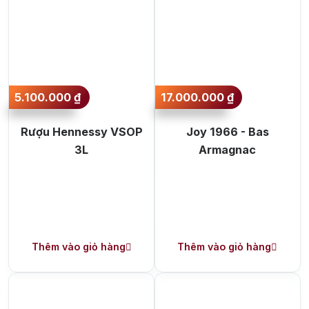
Cocacola, 7up nhằm làm giảm sự mạnh mẽ của rượu;
hoặc quý vị có thể dùng rượu để pha chế các loại
coctail. Bảo quản rượu nơi khô ráo, thoáng mát chính
là một phương pháp để giữ được hương vị và tuổi thọ
cho rượu.
5.100.000
₫
17.000.000
₫
Rượu Hennessy VSOP
Joy 1966 - Bas
3L
Armagnac
Thêm vào giỏ hàng
Thêm vào giỏ hàng