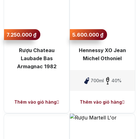
Rượu Vang Đỏ
Rượu Vang Trắng
Whisky
7.250.000
₫
5.600.000
₫
Blended Scotch Whisky
Single Malt Scotch Whisky
Rượu Chateau
Hennessy XO Jean
Laubade Bas
Michel Othoniel
Whiskey Mỹ
Whisky Nhật
Armagnac 1982
Vodka
Cognac
Sake
700ml
40%
Thương hiệu nổi bật
Thêm vào giỏ hàng
Thêm vào giỏ hàng
Chivas
Macallan
Hibiki
Johnnie Walker
Singleton
Absolut
Courvoisier