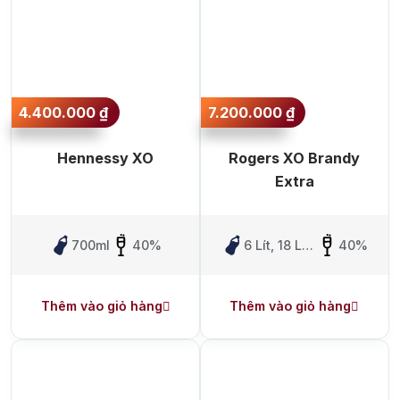
4.400.000
₫
7.200.000
₫
Hennessy XO
Rogers XO Brandy
Extra
700ml
40%
6 Lít, 18 Lít,
40%
30 Lít, 50
Lít
Thêm vào giỏ hàng
Thêm vào giỏ hàng
Top tìm kiếm
Rượu Vang
Vang Pháp
Rượu Vang Ý