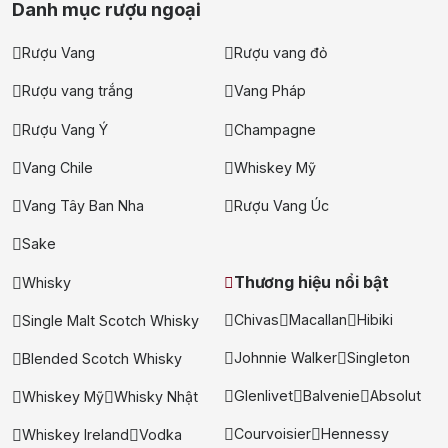
Danh mục rượu ngoại
Rượu Vang
Rượu vang đỏ
Rượu vang trắng
Vang Pháp
Rượu Vang Ý
Champagne
Vang Chile
Whiskey Mỹ
Vang Tây Ban Nha
Rượu Vang Úc
Sake
Thương hiệu nổi bật
Whisky
Chivas
Macallan
Hibiki
Single Malt Scotch Whisky
Johnnie Walker
Singleton
Blended Scotch Whisky
Glenlivet
Balvenie
Absolut
Whiskey Mỹ
Whisky Nhật
Courvoisier
Hennessy
Whiskey Ireland
Vodka