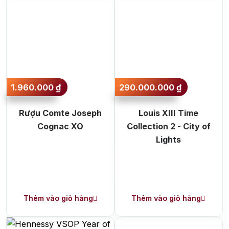
Rượu Delamain Pale & Dry XO Cognac
Hương vị của Rượu Delamain
1.960.000
₫
290.000.000
₫
Pale & Dry XO Cognac
Rượu Comte Joseph
Louis XIII Time
Sự độc đáo, thu hút của chai rượu này đó chính là
Cognac XO
Collection 2 - City of
việc chúng sở hữu một màu vàng hổ phách vô cùng
Lights
mãnh liệt, quyến rũ mang đến cái nhìn đầu tiên ấn
tượng với mọi thực khách khi tiếp xúc. Nồng độ cồn
của rượu khá mạnh mẽ, cấu trúc ấn tượng, tanin dai
dẳng, hậu vị dài lâu; khi nhâm nhi những ly rượu đầu
tiên quý vị sẽ cảm nhận rõ hương vị của nho Ugni
Thêm vào giỏ hàng
Thêm vào giỏ hàng
Blanc cùng quyện hòa với nhiều nguyên liệu và gia vị
cao cấp được chọn lọc bởi sự táo bạo của nhà sản