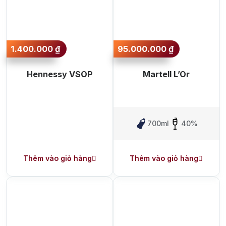
Danzka
Ưu đãi hot
1.400.000
₫
95.000.000
₫
+ Ưu đãi giữa năm: Ngập tràn quà
tặng, gi rượu siêu hấp dẫn
Hennessy VSOP
Martell L’Or
+ Nhà cung cấp uy tín
700ml
40%
Thêm vào giỏ hàng
Thêm vào giỏ hàng