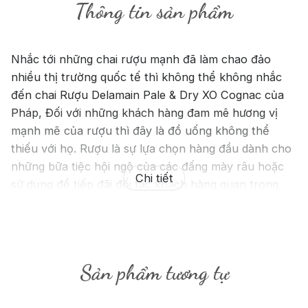
Thông tin sản phẩm
Nhắc tới những chai rượu mạnh đã làm chao đảo
nhiều thị trường quốc tế thì không thể không nhắc
đến chai Rượu Delamain Pale & Dry XO Cognac của
Pháp, Đối với những khách hàng đam mê hương vị
mạnh mẽ của rượu thì đây là đồ uống không thể
thiếu với họ. Rượu là sự lựa chọn hàng đầu dành cho
những bữa tiệc hội ngộ của các đấng mày râu hoặc
Chi tiết
sử dụng để tiếp đãi đối tác khách hàng quan trọng.
Thông tin về Rượu Delamain
Pale & Dry XO Cognac
Sản phẩm tương tự
n►
Xuất xứ:
Pháp ►
Loại rượu:
Cognac
►
Nguyên
liệu lên men
: Nho Ugni Blanc ►
Nồng độ:
40 %