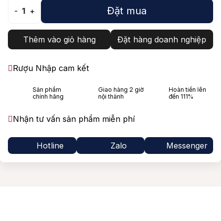
Đặt mua
-
1
+
Jack Dan
Thêm vào giỏ hàng
Đặt hàng doanh nghiệp
Rượu Nhập cam kết
Sản phẩm
Giao hàng 2 giờ
Hoàn tiền lên
chính hãng
nội thành
đến 111%
Nhận tư vấn sản phẩm miễn phí
Hotline
Zalo
Messenger