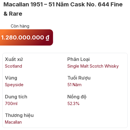
Macallan 1951 – 51 Năm Cask No. 644 Fine
& Rare
Còn hàng
1.280.000.000
₫
Xuất xứ
Phân Loại
Scotland
Single Malt Scotch Whisky
Vùng
Tuổi Rượu
Speyside
51 Năm
Dung tích
Nồng độ
700ml
52.3%
Thương hiệu
Macallan