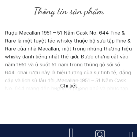
Thông tin sản phẩm
Rượu Macallan 1951 – 51 Năm Cask No. 644 Fine &
Rare là một tuyệt tác whisky thuộc bộ sưu tập Fine &
Rare của nhà Macallan, một trong những thương hiệu
whisky danh tiếng nhất thế giới. Được chưng cất vào
năm 1951 và ủ suốt 51 năm trong thùng gỗ sồi số
644, chai rượu này là biểu tượng của sự tinh tế, đẳng
cấp và lịch sử lâu đời. Macallan 1951 – 51 Năm Cask
Chi tiết
No. 644 mang đến hương vị phong phú và phức tạp.
Khi thưởng thức, bạn sẽ cảm nhận được hương thơm
quyến rũ của trái cây khô, vani, mật ong, sô-cô-la
đen và một chút hương gỗ sồi cổ điển. Vị rượu trên
Sản phẩm tương tự
vòm miệng mượt mà, sâu lắng với sự kết hợp hài hòa
của cam thảo, gia vị và hạnh nhân. Hậu vị của