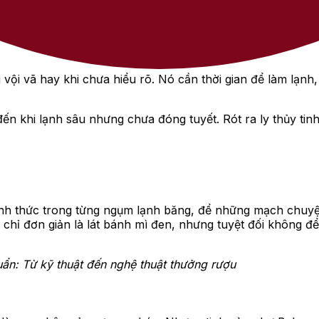
ư vodka công nghiệp, cũng không dày nặng như whisky, mà l
ầy cảm xúc.
vội vã hay khi chưa hiểu rõ. Nó cần thời gian để làm lạnh,
 đến khi lạnh sâu nhưng chưa đóng tuyết. Rót ra ly thủy t
ỉnh thức trong từng ngụm lạnh băng, để những mạch chuy
y chỉ đơn giản là lát bánh mì đen, nhưng tuyệt đối không 
n: Từ kỹ thuật đến nghệ thuật thưởng rượu