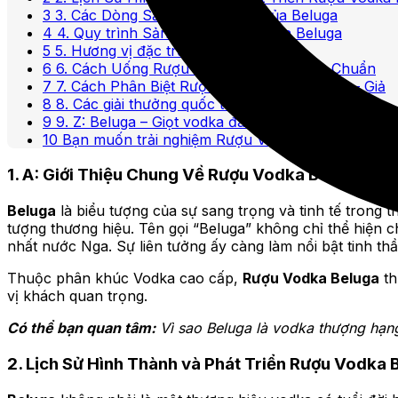
3
3. Các Dòng Sản Phẩm Chính Của Beluga
4
4. Quy trình Sản Xuất Rượu Vodka Beluga
5
5. Hương vị đặc trưng
6
6. Cách Uống Rượu Vodka Beluga Đúng Chuẩn
7
7. Cách Phân Biệt Rượu Vodka Beluga Thật – Giả
8
8. Các giải thưởng quốc tế
9
9. Z: Beluga – Giọt vodka đang đợi bạn khám phá
10
Bạn muốn trải nghiệm Rượu Vodka Beluga chính
1. A: Giới Thiệu Chung Về Rượu Vodka Beluga
Beluga
là biểu tượng của sự sang trọng và tinh tế trong t
tượng thương hiệu. Tên gọi “Beluga” không chỉ thể hiện 
nhất nước Nga. Sự liên tưởng ấy càng làm nổi bật tinh t
Thuộc phân khúc Vodka cao cấp,
Rượu Vodka Beluga
th
vị khách quan trọng.
Có thể bạn quan tâm:
Vì sao Beluga là vodka thượng hạn
2. Lịch Sử Hình Thành và Phát Triển Rượu Vodka 