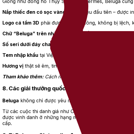
Giống như đồng hồ Thụy Sĩ hay túi Hermes, Beluga cũng 
Nắp thiếc đen có sọc vàng
là dấu hiệu đầu tiên – được i
Logo cá tầm 3D
phải được gắn thủ công, không bị lệch, 
Chữ “Beluga” trên nhãn
luôn dán thẳng hàng, khoảng các
Số seri dưới đáy chai
luôn trùng nhau trong cùng một lô
Tem nhập khẩu
tại Việt Nam có mã bảo an khi soi đèn tí
Hương vị
thật sẽ êm, tinh khiết, không có cảm giác gắt, 
Tham khảo thêm:
Cách nhận biết rượu Vodka Beluga thật
8. Các giải thưởng quốc tế
Beluga
không chỉ được yêu mến bởi người dùng, mà còn đ
Từ các cuộc thi danh giá như Cocktail Spirits Awards (P
được vinh danh ở những hạng mục cao cấp nhất. Những gi
cấp.