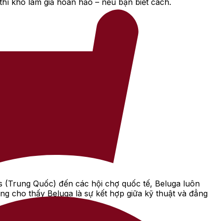
hì khó làm giả hoàn hảo – nếu bạn biết cách.
s (Trung Quốc) đến các hội chợ quốc tế, Beluga luôn
g cho thấy Beluga là sự kết hợp giữa kỹ thuật và đẳng