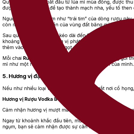
Quy trình sản xuất bắt đầu từ lúa mì mùa đông, được thu 
được xử lý cẩn thận để tạo thành mạch nha, yếu tố then
Nguồn nước được xem như “trái tim” của dòng rượu này, k
còn mang theo tinh thần của vùng đất băng giá: tinh khiế
Sau quá trình chưng cất kéo dài đến 18 ngày, một con số
khoảng thời gian để hương vị phát triển trọn vẹn: không
thêm vào – không để làm ngọt, mà để làm sâu.
Mỗi chai
Rượu Vodka Beluga
cuối cùng được đóng gói thủ
mỉ như một nghệ nhân đóng dấu vào tác phẩm của mình.
5. Hương vị đặc trưng
Nếu như nhiều loại vodka để lại cảm giác gắt nơi cổ họng,
Hương vị
Rượu Vodka Beluga
Cảm nhận hương vị mượt mà và hậu vị sâu lắng của Belu
Ngay từ khoảnh khắc đầu tiên, mùi thơm nhẹ của mạch n
ngụm, bạn sẽ cảm nhận được sự cân bằng trọn vẹn giữa độ