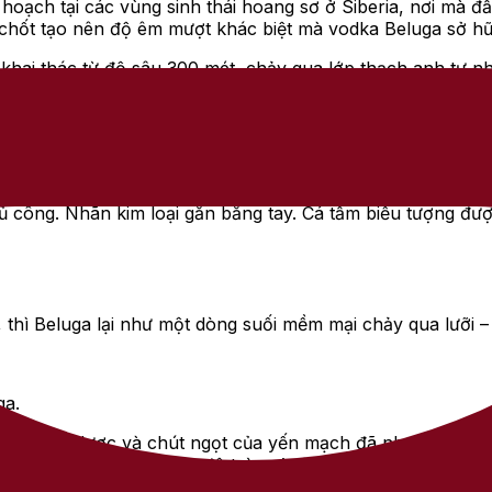
hoạch tại các vùng sinh thái hoang sơ ở Siberia, nơi mà đất
 chốt tạo nên độ êm mượt khác biệt mà vodka Beluga sở hữ
hai thác từ độ sâu 300 mét, chảy qua lớp thạch anh tự nh
t, lạnh lẽo, nhưng giàu khoáng chất và sống động.
 xa xỉ với bất kỳ loại vodka thương mại nào, hỗn hợp được
 vội vàng, không ép buộc. Trong thời gian này, các thành 
 công. Nhãn kim loại gắn bằng tay. Cá tầm biểu tượng đượ
 thì Beluga lại như một dòng suối mềm mại chảy qua lưỡi – t
ga.
ha, thảo dược và chút ngọt của yến mạch đã nhẹ nhàng la
 cồn và độ ngọt, giữa độ tròn vị và tinh khiết. Vị rượu k