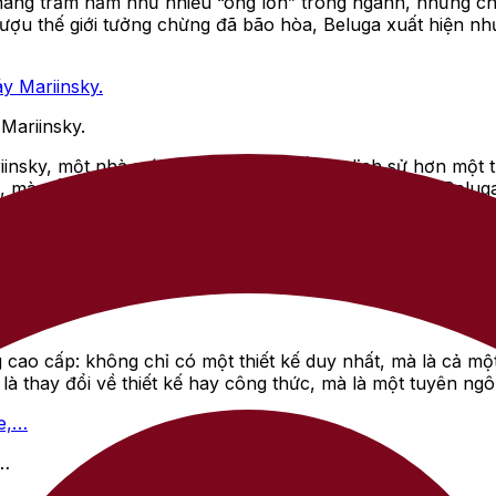
hàng trăm năm như nhiều “ông lớn” trong ngành, nhưng chín
rượu thế giới tưởng chừng đã bão hòa, Beluga xuất hiện nh
Mariinsky.
riinsky, một nhà máy chưng cất có bề dày lịch sử hơn một t
g, mà để trải nghiệm. Chỉ trong vòng vài năm sau đó, Belug
nh sách những thương hiệu rượu được săn đón nhất thế giới
t trong một hành trình vươn lên không ngừng, từ việc ra m
Racing hay Allure. Mỗi sản phẩm không chỉ là rượu, mà cò
 cao cấp: không chỉ có một thiết kế duy nhất, mà là cả m
 thay đổi về thiết kế hay công thức, mà là một tuyên ngôn
,…