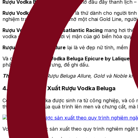
Rượu Vodka Beluga Noble
là sự mở đầu đầy thanh lịch –
Rượu Vodka Beluga Gold Line
là thứ dành cho người tinh
nghiệm trang trọng. Mỗi lần mở một chai Gold Line, người
Rượu Vodka Beluga Transatlantic Racing
mang hơi thở t
vodka giữa đại dương – nơi vị mặn của gió biển hòa quyện 
Rượu Vodka Beluga Allure
lại là vẻ đẹp nữ tính, mềm mại
Và cuối cùng,
Rượu Vodka Beluga
Epicure by Lalique
– m
phẩm để ngắm, để trưng, để ghi dấu.
Tham khảo thêm:
Rượu Beluga Allure, Gold và Noble khá
4. Quy trình Sản Xuất Rượu Vodka Beluga
Có những loại vodka được sinh ra từ công nghiệp, và có
thuần là kết quả của quá trình lên men và chưng cất, mà l
Vodka Beluga được sản xuất theo quy trình nghiêm ngặt t