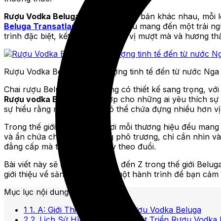
Rượu Vodka Beluga
có nhiều phiên bản khác nhau, mỗi l
Beluga Transatlantic
, mỗi loại đều mang đến một trải 
trình đặc biệt, kết hợp với hương vị mượt mà và hương thả
Rượu Vodka Beluga – Biểu tượng tinh tế đến từ nước Nga
Chai rượu Beluga cũng thường có thiết kế sang trọng, với
Rượu vodka Beluga
thích hợp cho những ai yêu thích sự 
sự hiểu rằng một ly Vodka có thể chứa đựng nhiều hơn vị
Trong thế giới rượu mạnh, nơi mỗi thương hiệu đều mang
và ẩn chứa chiều sâu. Không phô trương, chỉ cần nhìn vào
đẳng cấp mà thương hiệu này theo đuổi.
Bài viết này sẽ đưa bạn đi từ A đến Z trong thế giới Belu
giới thiệu về sản phẩm, mà là một hành trình để bạn cảm 
Mục lục nội dung
1
1. A: Giới Thiệu Chung Về Rượu Vodka Beluga
2
2. Lịch Sử Hình Thành và Phát Triển Rượu Vodka 