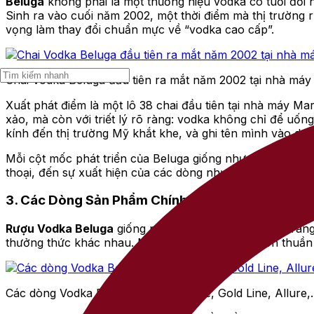
Beluga
không phải là một thương hiệu vodka có tuổi đời 
Sinh ra vào cuối năm 2002, một thời điểm mà thị trường 
vọng làm thay đổi chuẩn mực về “vodka cao cấp”.
Chai Vodka Beluga đầu tiên ra mắt năm 2002 tại nhà máy 
Xuất phát điểm là một lô 38 chai đầu tiên tại nhà máy Ma
xảo, mà còn với triết lý rõ ràng: vodka không chỉ để uốn
kính đến thị trường Mỹ khắt khe, và ghi tên mình vào da
Mỗi cột mốc phát triển của Beluga giống như từng lát cắ
thoại, đến sự xuất hiện của các dòng như Transatlantic 
3. Các Dòng Sản Phẩm Chính Của Beluga
Rượu Vodka Beluga
giống như một thương hiệu thời trang
thưởng thức khác nhau. Mỗi dòng rượu không đơn thuần là
Các dòng Vodka Beluga nổi bật: Noble, Gold Line, Allure