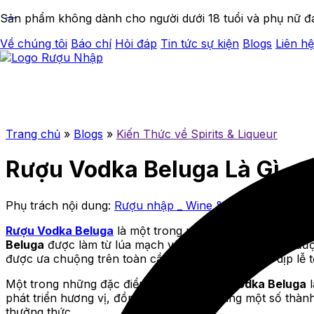
Sản phẩm không dành cho người dưới 18 tuổi và phụ nữ đ
Về chúng tôi
Báo chí
Hỏi đáp
Tin tức sự kiện
Blogs
Liên hệ
Trang chủ
»
Blogs
»
Kiến Thức về Spirits & Liqueur
Rượu Vodka Beluga Là Gì
Phụ trách nội dung:
Rượu nhập _ Wine & Spirits
Rượu Vodka Beluga
là một trong những thương hiệu vodka
Beluga
được làm từ lúa mạch và nước suối tinh khiết, đư
được ưa chuộng trên toàn cầu, đặc biệt trong các dịp lễ 
Một trong những đặc điểm đặc trưng của
Vodka Beluga
l
phát triển hương vị, đồng thời được bổ sung một số thà
thưởng thức.