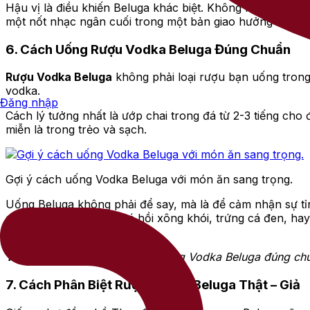
Hậu vị là điều khiến Beluga khác biệt. Không mất hút nh
một nốt nhạc ngân cuối trong một bản giao hưởng Nga đ
6. Cách Uống Rượu Vodka Beluga Đúng Chuẩn
Rượu Vodka Beluga
không phải loại rượu bạn uống trong 
vodka.
Đăng nhập
Cách lý tưởng nhất là ướp chai trong đá từ 2-3 tiếng cho
miễn là trong trẻo và sạch.
Gợi ý cách uống Vodka Beluga với món ăn sang trọng.
Uống Beluga không phải để say, mà là để cảm nhận sự t
dứt. Có thể dùng kèm cá hồi xông khói, trứng cá đen, ha
hương vị tinh khiết.
Tham khảo chi tiết tại:
Cách uống Vodka Beluga đúng chuẩ
7. Cách Phân Biệt Rượu Vodka Beluga Thật – Giả