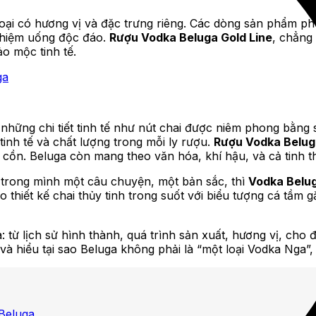
oại có hương vị và đặc trưng riêng. Các dòng sản phẩm p
nghiệm uống độc đáo.
Rượu Vodka Beluga
Gold Line
, chẳng
o mộc tinh tế.
 những chi tiết tinh tế như nút chai được niêm phong bằng 
tinh tế và chất lượng trong mỗi ly rượu.
Rượu Vodka Belug
 cồn. Beluga còn mang theo văn hóa, khí hậu, và cả tinh t
 trong mình một câu chuyện, một bản sắc, thì
Vodka Belug
 thiết kế chai thủy tinh trong suốt với biểu tượng cá tầm 
ga: từ lịch sử hình thành, quá trình sản xuất, hương vị, ch
và hiểu tại sao Beluga không phải là “một loại Vodka Nga”
Beluga