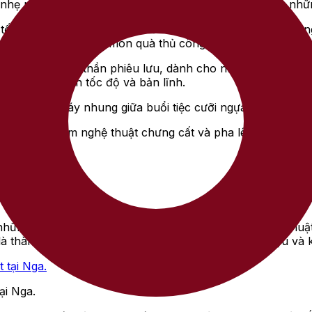
 nhẹ nhàng, cân bằng, giống như bộ vest vừa vặn cho những
 tế – lớp sáp niêm phong, chiếc búa đồng nhỏ đi kèm không 
 ta như khai mở một món quà thủ công, trân quý và đòi hỏi 
hể thao và tinh thần phiêu lưu, dành cho những người yêu
trong tinh thần tốc độ và bản lĩnh.
, như chiếc váy nhung giữa buổi tiệc cưỡi ngựa thượng lưu 
ột tuyệt phẩm nghệ thuật chưng cất và pha lê, là giới hạn
c nhau thế nào?
 những loại vodka được tạo ra như một tác phẩm nghệ thuậ
à thành quả của sự tôn trọng tuyệt đối với nguyên liệu và 
ại Nga.