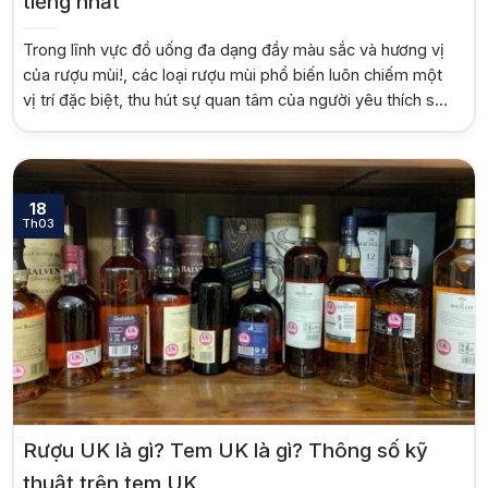
tiếng nhất
Absolut
Courvoisier
Trong lĩnh vực đồ uống đa dạng đầy màu sắc và hương vị
của rượu mùi!, các loại rượu mùi phổ biến luôn chiếm một
Danzka
vị trí đặc biệt, thu hút sự quan tâm của người yêu thích sự
tinh tế và độc đáo. Không chỉ là sự lựa chọn hoàn hảo để
Ưu đãi hot
thưởng thức […]
+ Ưu đãi giữa năm: Ngập tràn quà
tặng, gi rượu siêu hấp dẫn
18
Th03
+ Nhà cung cấp uy tín
Rượu UK là gì? Tem UK là gì? Thông số kỹ
thuật trên tem UK