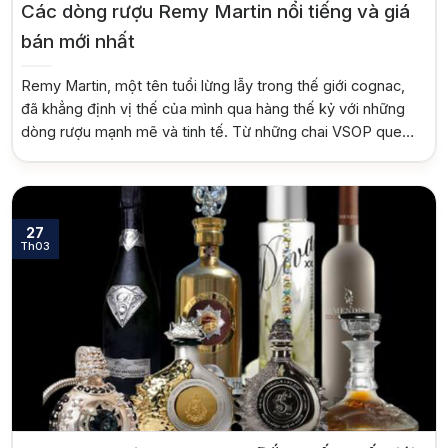
Các dòng rượu Remy Martin nổi tiếng và giá
bán mới nhất
Remy Martin, một tên tuổi lừng lẫy trong thế giới cognac,
đã khẳng định vị thế của mình qua hàng thế kỷ với những
dòng rượu mạnh mẽ và tinh tế. Từ những chai VSOP quen
thuộc đến Louis XIII huyền thoại, mỗi sản phẩm của Remy
Martin đều mang trong mình câu chuyện về […]
27
Th03
Top tìm kiếm