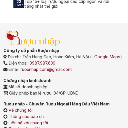
Top 15+ loại rượu ngoại cao cấp ngon và nổi
23
Th07
tiếng nhất thế giới
Công ty cổ phần Rượu nhập
Địa chỉ:
Trần Hưng Đạo, Hoàn Kiếm, Hà Nội
(
Google Maps
)
Điện thoại:
0987.987.639
Email:
ruounhap.com@gmail.com
Chứng nhận kinh doanh
Mã số doanh nghiệp:
Giấy phép bán lẻ rượu: 04/GP-UBND
Rượu nhập - Chuyên Rượu Ngoại Hàng Đầu Việt Nam
Về chúng tôi
Thông cáo báo chí
Liên hệ với chúng tôi