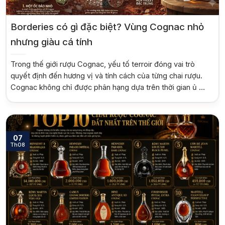
Jack Dan
Borderies có gì đặc biệt? Vùng Cognac nhỏ
nhưng giàu cá tính
Trong thế giới rượu Cognac, yếu tố terroir đóng vai trò
quyết định đến hương vị và tính cách của từng chai rượu.
Cognac không chỉ được phân hạng dựa trên thời gian ủ mà
còn dựa vào vùng đất nơi nho được trồng. Giữa sáu vùng
crus chính thức của Cognac, Borderies nổi bật […]
07
Th08