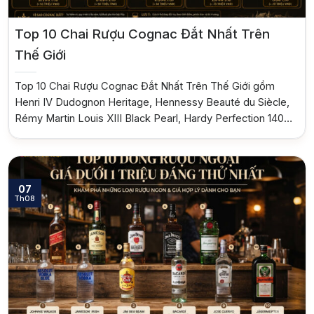
Top 10 Chai Rượu Cognac Đắt Nhất Trên
Thế Giới
Top 10 Chai Rượu Cognac Đắt Nhất Trên Thế Giới gồm
Henri IV Dudognon Heritage, Hennessy Beauté du Siècle,
Rémy Martin Louis XIII Black Pearl, Hardy Perfection 140
Years, Le Voyage de Delamain, Martell Creation Baccarat,
Frapin Cuvée 1888, Hine Triomphe Crystal Decanter,
Jenssen Arcana và Courvoisier L’Esprit Decanter. Đây là
những chai rượu hiếm […]
07
Th08