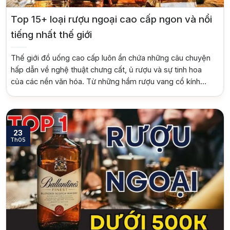
Top 15+ loại rượu ngoại cao cấp ngon và nổi
tiếng nhất thế giới
Thế giới đồ uống cao cấp luôn ẩn chứa những câu chuyện
hấp dẫn về nghệ thuật chưng cất, ủ rượu và sự tinh hoa
của các nền văn hóa. Từ những hầm rượu vang cổ kính
đến các nhà máy chưng cất hiện đại, mỗi chai rượu ngoại
cao cấp không chỉ là thức […]
23
Th05