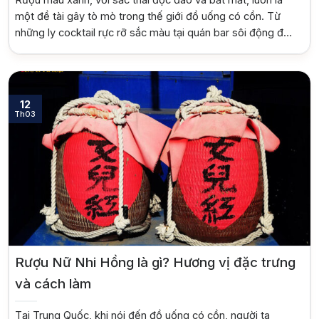
Rượu màu xanh, với sắc thái độc đáo và bắt mắt, luôn là
một đề tài gây tò mò trong thế giới đồ uống có cồn. Từ
những ly cocktail rực rỡ sắc màu tại quán bar sôi động đến
những chai rượu quý hiếm trưng bày trong tủ kính, màu
xanh của rượu gợi […]
12
Th03
Rượu Nữ Nhi Hồng là gì? Hương vị đặc trưng
và cách làm
Tại Trung Quốc, khi nói đến đồ uống có cồn, người ta