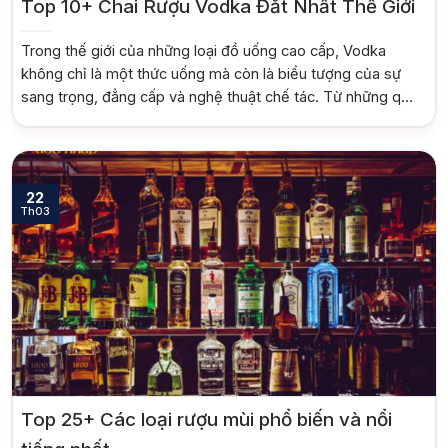
Rượu Vang
Vang Pháp
Top 10+ Chai Rượu Vodka Đắt Nhất Thế Giới
Rượu Vang Ý
Trong thế giới của những loại đồ uống cao cấp, Vodka
không chỉ là một thức uống mà còn là biểu tượng của sự
Rượu Vang Đỏ
sang trọng, đẳng cấp và nghệ thuật chế tác. Từ những quy
trình chưng cất tinh xảo đến thiết kế chai đựng độc đáo,
Rượu Vang Trắng
Whisky
một số chai Vodka đã vượt qua […]
Blended Scotch Whisky
22
Th03
Single Malt Scotch Whisky
Whiskey Mỹ
Whisky Nhật
Vodka
Cognac
Sake
Thương hiệu nổi bật
Chivas
Macallan
Hibiki
Top 25+ Các loại rượu mùi phổ biến và nổi
Johnnie Walker
Singleton