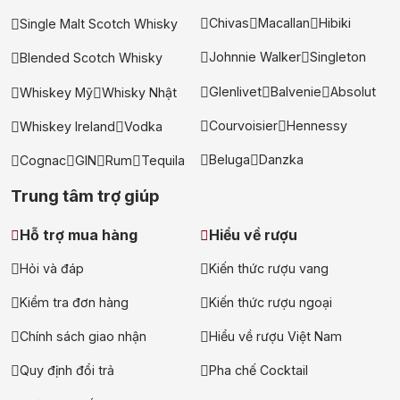
Chivas
Macallan
Hibiki
Single Malt Scotch Whisky
Johnnie Walker
Singleton
Blended Scotch Whisky
Glenlivet
Balvenie
Absolut
Whiskey Mỹ
Whisky Nhật
Courvoisier
Hennessy
Whiskey Ireland
Vodka
Beluga
Danzka
Cognac
GIN
Rum
Tequila
Trung tâm trợ giúp
Hỗ trợ mua hàng
Hiểu về rượu
Hỏi và đáp
Kiến thức rượu vang
Kiểm tra đơn hàng
Kiến thức rượu ngoại
Chính sách giao nhận
Hiểu về rượu Việt Nam
Quy định đổi trả
Pha chế Cocktail