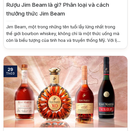
Rượu Jim Beam là gì? Phân loại và cách
thưởng thức Jim Beam
Jim Beam, một trong những tên tuổi lẫy lừng nhất trong
thế giới bourbon whiskey, không chỉ là một thức uống mà
còn là biểu tượng của tinh hoa và truyền thống Mỹ. Với lịch
sử hơn hai thế kỷ và quy trình sản xuất được gìn giữ qua
bảy thế hệ, Jim Beam đã […]
29
Th03