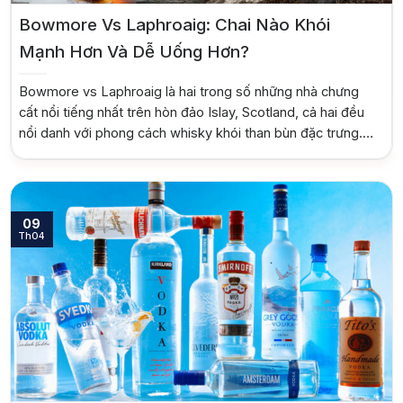
Bowmore Vs Laphroaig: Chai Nào Khói
Mạnh Hơn Và Dễ Uống Hơn?
Bowmore vs Laphroaig là hai trong số những nhà chưng
cất nổi tiếng nhất trên hòn đảo Islay, Scotland, cả hai đều
nổi danh với phong cách whisky khói than bùn đặc trưng.
Đối với những người yêu thích whisky, cuộc tranh luận về
việc chai nào mang đến trải nghiệm khói mạnh mẽ hơn […]
09
Th04