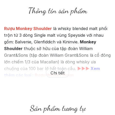
Thông tin sản phẩm
Rượu Monkey Shoulder
là whisky blended malt phối
trộn từ 3 dòng Single malt vùng Speyside với nhau
gồm: Balvenie, Glenfiddich và Kininvie.
Monkey
Shoulder
thuộc sở hữu của tập đoàn William
Grant&Sons (tập đoàn William Grant&Sons là cổ đông
lớn chiếm 1/3 của Macallan) là dòng whisky ưa
chuộng của 100 bar lớ hất toàn cầu.
►►►
Xem
Chi tiết
thêm các loại :
Rượu Whisky Ngon
Đôi nét về Rượu Monkey
Shoulder:
Sản phẩm tương tự