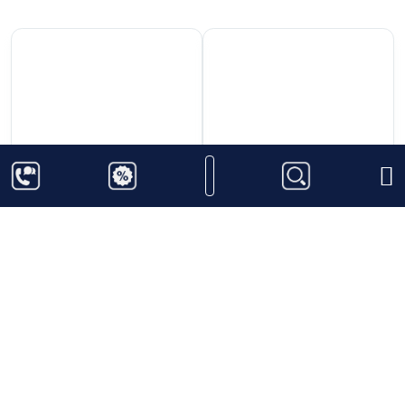
6.800.000
₫
8.600.000
₫
Catto's 25 năm
Rượu Glenfarclas
Rượu Monkey Shoulder
2004
Tôi phải thừa nhận rằng tôi đã khiế hững độc giả
trung thành và những người tìm kiếm giá trị của mình
trở nên bất bình khi dành nhiều thời gian để đề cập
đến
Rượu Monkey Shoulder
. Ở mức $ 25 – $ 30, nếu
bạn chưa thử
Rượu Monkey Shoulder
trước đó, bạn
Thêm vào giỏ hàng
Thêm vào giỏ hàng
có thể dừng đọc ở đây và đi mua một chai. Đây