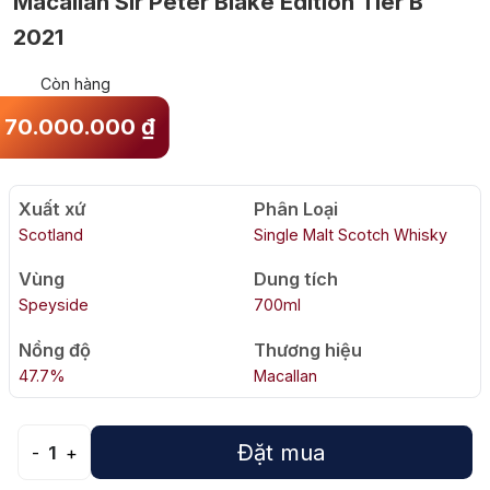
Macallan Sir Peter Blake Edition Tier B
2021
Còn hàng
70.000.000
₫
Xuất xứ
Phân Loại
Scotland
Single Malt Scotch Whisky
Vùng
Dung tích
Speyside
700ml
Nồng độ
Thương hiệu
47.7%
Macallan
Đặt mua
-
1
+