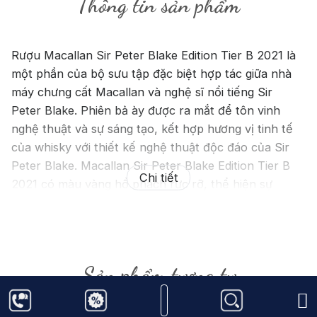
Thông tin sản phẩm
Rượu Macallan Sir Peter Blake Edition Tier B 2021 là
một phần của bộ sưu tập đặc biệt hợp tác giữa nhà
máy chưng cất Macallan và nghệ sĩ nổi tiếng Sir
Peter Blake. Phiên bả ày được ra mắt để tôn vinh
nghệ thuật và sự sáng tạo, kết hợp hương vị tinh tế
của whisky với thiết kế nghệ thuật độc đáo của Sir
Peter Blake. Macallan Sir Peter Blake Edition Tier B
Chi tiết
2021 có màu vàng hổ phách rực rỡ, thể hiện sự
phong phú và chiều sâu của hương vị.
Khi mở nắp chai, bạn sẽ ngay lập tức cảm nhận được
hương thơm phức hợp của trái cây khô như nho và
Sản phẩm tương tự
mận, kết hợp với hương ngọt ngào của mật ong, vani
và một chút hương gỗ sồi từ quá trình ủ lâu năm
trong các thùng gỗ sồi sherry. Khi thưởng thức,