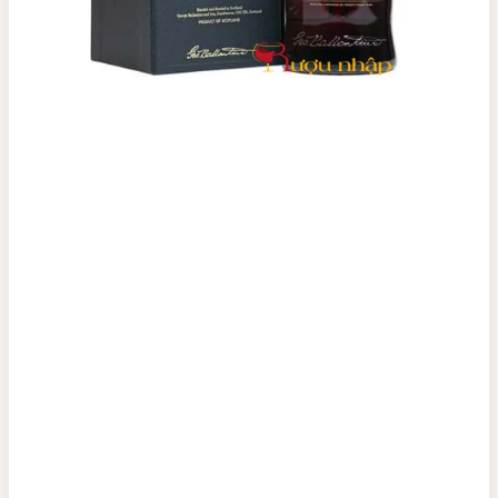
Top tìm kiếm
Rượu Vang
Vang Pháp
Rượu Vang Ý
Rượu Vang Đỏ