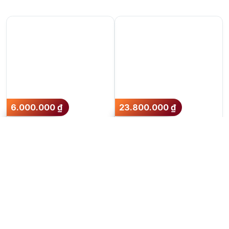
6.000.000
₫
23.800.000
₫
Balvenie 18 năm Pedro
Rượu Teeling 30 năm
Ximenez Cask
700ml
48.7%
Thêm vào giỏ hàng
Thêm vào giỏ hàng