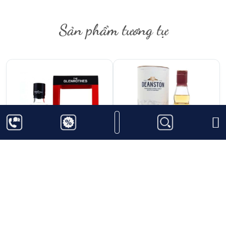
hương trái cây chín mọng, gia vị ấm áp, cùng với sự
đậm đà của gỗ sồi và một chút hương khói nhẹ
Sản phẩm tương tự
nhàng, tạo ra một trải nghiệm rượu vô cùng cuốn
hút. Mỗi ngụm rượu đều mang lại cảm giác mượt mà,
êm ái nhưng cũng vô cùng sâu lắng.
2.200.000
₫
4.500.000
₫
Glenrothes Whisky
Deanston 18 năm
Maker's Cut