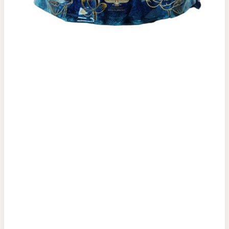
Top tìm kiếm
Rượu Vang
Vang Pháp
Rượu Vang Ý