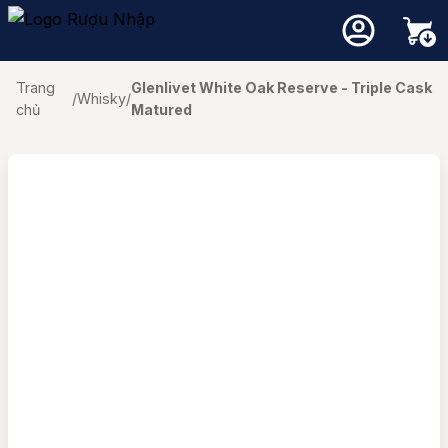
Trang
Glenlivet White Oak Reserve - Triple Cask
/
Whisky
/
chủ
Matured
Chưa có sản phẩm trong giỏ hàng.
Quay trở lại cửa hàng