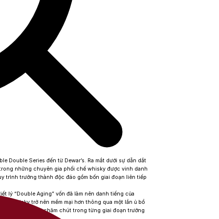
le Double Series đến từ Dewar’s. Ra mắt dưới sự dẫn dắt
t trong những chuyên gia phối chế whisky được vinh danh
 trình trưởng thành độc đáo gồm bốn giai đoạn liên tiếp
riết lý “Double Aging” vốn đã làm nên danh tiếng của
giúp whisky trở nên mềm mại hơn thông qua một lần ủ bổ
h tăng gấp đôi sự chăm chút trong từng giai đoạn trưởng