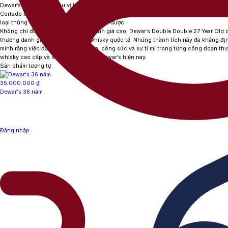
Dewar’s 27 Year Old
Hậu vị kéo dài rất lâu với dư âm của trái cây khô, cacao, gia vị 
Cortado tiếp tục lưu lại trên vòm miệng, mang đến cảm giác sang trọng và sâu lắng
loại thùng sherry đặc biệt mới có thể đạt được.
Không chỉ được giới chuyên môn đánh giá cao,
Dewar’s Double Double 27 Year Old
c
thưởng danh giá tại các cuộc thi whisky quốc tế. Những thành tích này đã khẳng đị
minh rằng việc đầu tư thêm thời gian, công sức và sự tỉ mỉ trong từng công đoạn 
whisky cao cấp và mượt mà nhất của Dewar’s hiện nay.
Sản phẩm tương tự
35.000.000
₫
Dewar's 36 năm
Đăng nhập