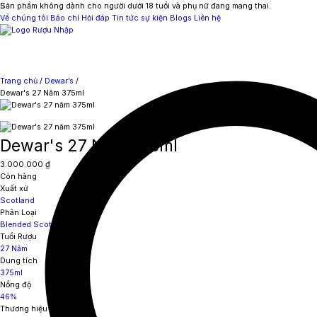
Sản phẩm không dành cho người dưới 18 tuổi và phụ nữ đang mang thai.
Về chúng tôi
Báo chí
Hỏi đáp
Tin tức sự kiện
Blogs
Liên hệ
Trang chủ
/
Dewar’s
/
Dewar's 27 Năm 375ml
Dewar's 27 Năm 375ml
3.000.000
₫
Còn hàng
Xuất xứ
Scotland
Phân Loại
Blended Scotch Whisky
Tuổi Rượu
27 Năm
Dung tích
375ml
Nồng độ
46%
Thương hiệu