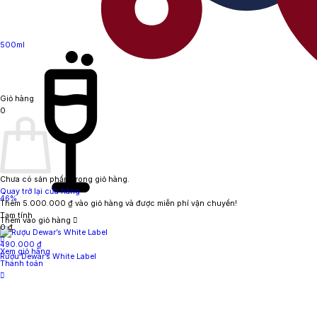
500ml
Giỏ hàng
0
Chưa có sản phẩm trong giỏ hàng.
Quay trở lại cửa hàng
46%
Thêm
5.000.000
₫
vào giỏ hàng và được miễn phí vận chuyển!
Tạm tính
Thêm vào giỏ hàng
0
₫
490.000
₫
Xem giỏ hàng
Rượu Dewar’s White Label
Thanh toán