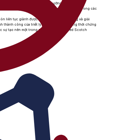
ngọt và gỗ sồi tinh tế. Những ảnh hưởng từ thùng Palo
, điều mà chỉ những dòng whisky được hoàn thiện trong các
òn liên tục giành được nhiều huy chương vàng và giải
nh thành công của triết lý Double Double, đồng thời chứng
thực sự tạo nên một trong những dòng blended Scotch