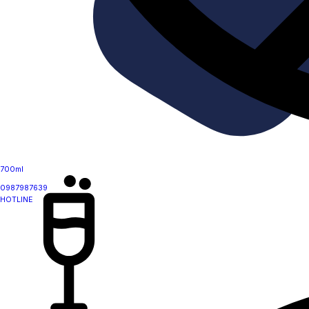
700ml
0987987639
HOTLINE