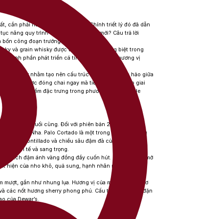
t, cần phải nỗ lực nhiều hơn nữa. Chính triết lý đó đã dẫn
 tục nâng quy trình này lên một cấp độ mới? Câu trả lời
a bốn công đoạn trưởng thành riêng biệt.
isky và grain whisky được trưởng thành riêng biệt trong
ng thành phần phát triển cá tính và chiều sâu hương vị
aster Blender nhằm tạo nên cấu trúc cân bằng hoàn hảo giữa
hợp không được đóng chai ngay mà tiếp tục bước vào giai
 hơn. Đây là điểm đặc trưng trong phương pháp Double
hoàn thiện cuối cùng. Đối với phiên bản 27 năm tuổi,
của Tây Ban Nha. Palo Cortado là một trong những phong
lịch của Amontillado và chiều sâu đậm đà của Oloroso.
ùng tinh tế và sang trọng.
 hổ phách đậm ánh vàng đồng đầy cuốn hút. Hương thơm mở
 xuất hiện của nho khô, quả sung, hạnh nhân rang và
 mượt, gần như nhung lụa. Hương vị của mật ong, kẹo bơ
 và các nốt hương sherry phong phú. Cấu trúc rượu đầy đặn
ao của Dewar’s.