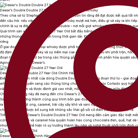
Dewar’s Double Double 27 Year Old Blended Scotch Whisky
Theo chia sẻ từ Stephanie Macleod, Dewar’s luôn tin rằng để đạt được kết quả tốt nhấ
đến câu hỏi: nếu việc ủ hai lần đã giúp whisky mượt mà hơn, điều gì sẽ xảy ra khi tiếp
chính là sự ra đời của dòng Double Double – nơi mỗi giọt whisky được hoàn thiện qu
Quá trình sản xuất của
Dewar’s 27 Year Old
bắt đầu bằng việc các loại single malt wh
những thùng gỗ sồi tuyển chọn trong thời gian dài. Đây là giai đoạn đầu tiên giúp từ
riêng.
Ở giai đoạn thứ hai, các loại whisky được phối trộn với nhau theo công thức của M
độ đậm đà của malt whisky và sự mềm mại của grain whisky. Sau khi phối trộn, hỗn 
đoạn trưởng thành thứ ba trong các thùng gỗ sồi để các thành phần hòa quyện sâu
Aging nổi tiếng của Dewar’s.
Dewar’s Double Double 27 Year Old Chính Hãng
Điểm khác biệt lớn nhất của dòng Double Double nằm ở công đoạn thứ tư – giai đoạn 
whisky được chuyển sang các thùng từng chứa rượu sherry Palo Cortado quý hiếm 
cách sherry hiếm và được đánh giá cao nhất, nổi tiếng với sự kết hợp giữa độ thanh 
Chính loại thùng này đã mang đến cho
Dewar’s 27 Year Old
những tầng hương vị vô c
Sau 27 năm trưởng thành cùng quy trình bốn giai đoạn công phu, rượu sở hữu màu
ra với các lớp mật ong, caramel, trái cây sấy khô và vani ngọt ngào. Tiếp theo là sự
chocolate đen, được bổ sung bởi những sắc thái gỗ sồi cổ điển cùng gia vị tinh tế.
Trên vòm miệng,
Dewar’s Double Double 27 Year Old
mang đến cảm giác đặc biệt mềm
cứng, trái cây khô và caramel hòa quyện hoàn hảo cùng chocolate đen, quế, hạt dẻ
nhưng cân bằng, thể hiện rõ sự trưởng thành lâu năm và nghệ thuật phối trộn đỉnh c
Dewar’s 27 Year Old Chính Hãng