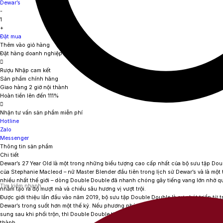
Dewar’s
-
1
+
Đặt mua
Thêm vào giỏ hàng
Đặt hàng doanh nghiệp
Rượu Nhập cam kết
Sản phẩm chính hãng
Giao hàng 2 giờ nội thành
Hoàn tiền lên đến 111%
Nhận tư vấn sản phẩm miễn phí
Hotline
Zalo
Messenger
Thông tin sản phẩm
Chi tiết
Dewar’s 27 Year Old
là một trong những biểu tượng cao cấp nhất của bộ sưu tập Doub
của Stephanie Macleod – nữ Master Blender đầu tiên trong lịch sử Dewar’s và là mộ
nhiều nhất thế giới – dòng Double Double đã nhanh chóng gây tiếng vang lớn nhờ quy
nhằm tạo ra độ mượt mà và chiều sâu hương vị vượt trội.
Được giới thiệu lần đầu vào năm 2019, bộ sưu tập Double Double là sự phát triển từ t
Dewar’s trong suốt hơn một thế kỷ. Nếu phương pháp Double Aging truyền thống đã 
sung sau khi phối trộn, thì Double Double tiếp tục nâng tầm quy trình này bằng các
thành.