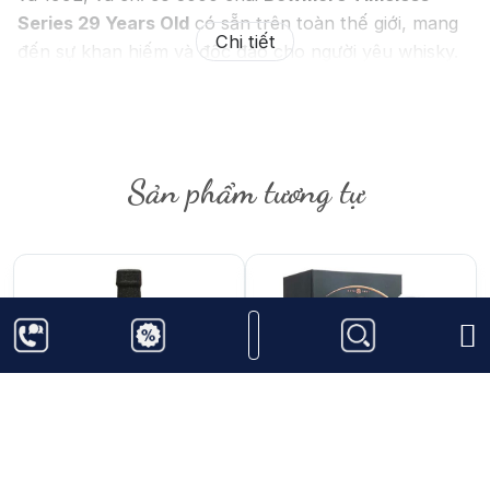
Series 29 Years Old
có sẵn trên toàn thế giới, mang
Chi tiết
đến sự khan hiếm và độc đáo cho người yêu whisky.
Sản phẩm tương tự
950.000
₫
3.550.000
₫