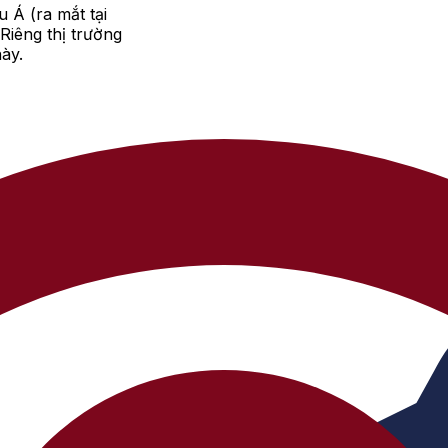
u Á (ra mắt tại
iêng thị trường
ày.