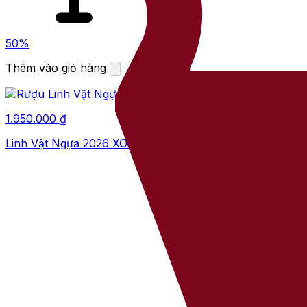
50%
Thêm vào giỏ hàng
1.950.000
₫
Linh Vật Ngựa 2026 XO Brandy France