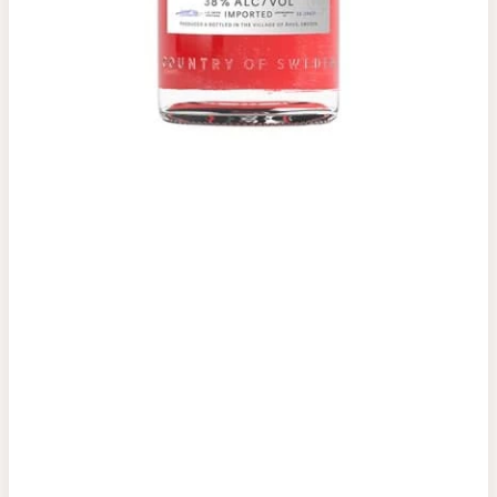
Top tìm kiếm
Rượu Vang
Vang Pháp
Rượu Vang Ý
Rượu Vang Đỏ