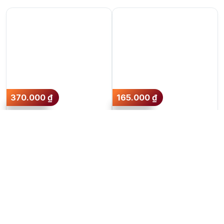
370.000
₫
165.000
₫
Rượu Vodka Absolut
Rượu Vodka Russian
Raspberri (Dâu)
Standard 500ml
Thêm vào giỏ hàng
Thêm vào giỏ hàng