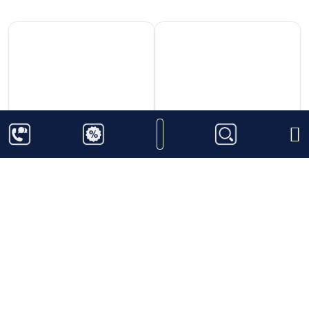
phối qua các chi hánh đại lý của DIAGEO – tập đoàn
rượu lớ hất thế giới.
Dung
ntích chai 1000 ml lớn hơn các loại sản phẩm ra đời
trước đó của
Smirnoff, được gọi với cái tên là Smirnoff vảy vàng bởi
rượu bên trong
370.000
₫
550.000
₫
nđược hòa cùng với cả lá vàng nguyên chất dát
mỏng, đây tất nhiên là vàng
Rượu Vodka Smirnoff
Rượu Vodka Ketel One
nthật nhưng được chế biến theo phương pháp có lợi
Coconut
cho tiêu hóa và sẽ
ntiêu hóa hết trong dạ dày chứ không bị đọng lại như
nhiều người vẫ ghĩ.
Thêm vào giỏ hàng
Thêm vào giỏ hàng