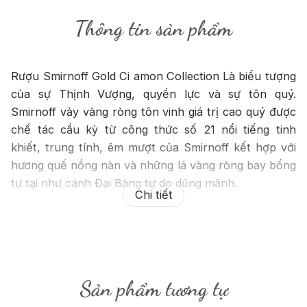
Thông tin sản phẩm
Rượu Smirnoff Gold Ci amon Collection Là biểu tượng
của sự Thịnh Vượng, quyền lực và sự tôn quý.
Smirnoff vảy vàng ròng tôn vinh giá trị cao quý được
chế tác cầu kỳ từ công thức số 21 nổi tiếng tinh
khiết, trung tính, êm mượt của Smirnoff kết hợp với
hương quế nồng nàn và những lá vàng ròng bay bổng
tự tại như cánh Đại Bàng tự do dũng mãnh.
Chi tiết
Đây
nlà nhánh sản phẩm thêm của vodka Smirnoff đi theo
xu hướng của thị
ntrường. Smirnoff Gold Ci amon vảy vàng hay còn gọi
Sản phẩm tương tự
là Smirnoff vảy vàng, đã xuất
nhiện 2 năm nay trên thị trường Việt Nam được phân