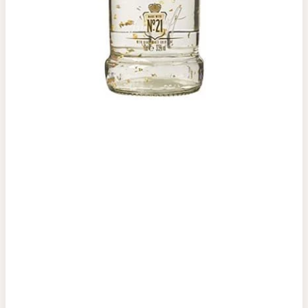
Top tìm kiếm
Rượu Vang
Vang Pháp
Rượu Vang Ý
Rượu Vang Đỏ