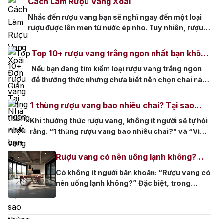
Cách Làm Rượu Vang Xoài
có?4 Cách nhận biết rượu nhập khẩu chính
Nhắc đến rượu vang bạn sẽ nghĩ ngay đến một loại
Rượu Vang Ý
hãng4.1 1. Tem nhập khẩu còn nguyên
rượu được lên men từ nước ép nho. Tuy nhiên, rượu
vẹn4.2 2. Nhãn […]
Rượu Vang Đỏ
vang không chỉ được làm từ nho mà còn được làm từ
nhiều loại trái cây thơm ngon khác. Bạn đã từng
Top 10+ rượu vang trắng ngon nhất bạn không
Rượu Vang Trắng
Whisky
nghe rượu vang xoài hay thưởng thức loại rượu vang
nên bỏ qua
Nếu bạn đang tìm kiếm loại rượu vang trắng ngon
xoài […]
Blended Scotch Whisky
để thưởng thức nhưng chưa biết nên chọn chai nào,
thì bài viết này là dành cho bạn. Hãy cùng Rượu
Single Malt Scotch Whisky
Nhập khám phá danh sách những chai rượu vang
1 thùng rượu vang bao nhiêu chai? Tại sao
trắng nổi bật, thơm ngon nhất hiện nay, giúp bạn
thùng 6 chai lại phổ biến?
Khi thưởng thức rượu vang, không ít người sẽ tự hỏi
Whiskey Mỹ
Whisky Nhật
lựa chọn được sản phẩm […]
rằng: “1 thùng rượu vang bao nhiêu chai?” và “Vì
Vodka
Cognac
Sake
sao thùng chứa 6 chai lại trở thành lựa chọn phổ
biến?”. Bài viết này sẽ giúp bạn giải đáp những thắc
Rượu vang có nên uống lạnh không?
mắc đó một cách chi tiết và tường tận, đồng thời
Thương hiệu nổi bật
Hướng dẫn bảo quản và thưởng thức
Có không ít người băn khoăn: “Rượu vang có
đưa […]
đúng cách
nên uống lạnh không?” Đặc biệt, trong
Chivas
Macallan
Hibiki
những ngày hè oi bức hoặc các bữa tiệc
ngoài trời, việc ướp lạnh rượu vang là lựa
Johnnie Walker
Singleton
chọn được nhiều người yêu thích. Hãy cùng