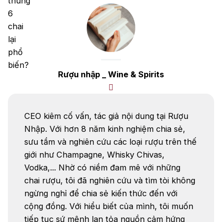
khám phá cách bảo quản và thưởng thức
Absolut
Courvoisier
rượu vang đúng cách để […]
Danzka
Ưu đãi hot
Rượu nhập _ Wine & Spirits
+ Ưu đãi giữa năm: Ngập tràn quà
tặng, gi rượu siêu hấp dẫn
+ Nhà cung cấp uy tín
CEO kiêm cố vấn, tác giả nội dung tại Rượu
Nhập. Với hơn 8 năm kinh nghiệm chia sẻ,
sưu tầm và nghiên cứu các loại rượu trên thế
giới như Champagne, Whisky Chivas,
Vodka,... Nhờ có niềm đam mê với những
chai rượu, tôi đã nghiên cứu và tìm tòi không
ngừng nghỉ để chia sẻ kiến thức đến với
cộng đồng. Với hiểu biết của mình, tôi muốn
tiếp tục sứ mệnh lan tỏa nguồn cảm hứng