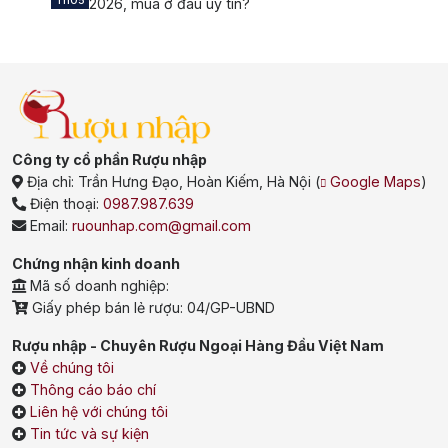
Th05
2026, mua ở đâu uy tín?
Công ty cổ phần Rượu nhập
Địa chỉ:
Trần Hưng Đạo, Hoàn Kiếm, Hà Nội
(
Google Maps
)
Điện thoại:
0987.987.639
Email:
ruounhap.com@gmail.com
Chứng nhận kinh doanh
Mã số doanh nghiệp:
Giấy phép bán lẻ rượu: 04/GP-UBND
Rượu nhập - Chuyên Rượu Ngoại Hàng Đầu Việt Nam
Về chúng tôi
Thông cáo báo chí
Liên hệ với chúng tôi
Tin tức và sự kiện