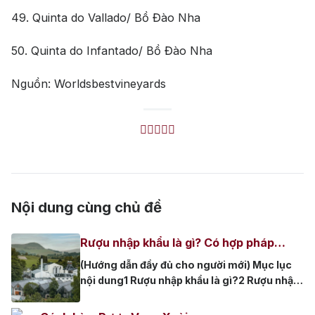
49. Quinta do Vallado/ Bồ Đào Nha
50. Quinta do Infantado/ Bồ Đào Nha
Nguồn: Worldsbestvineyards
Nội dung cùng chủ đề
Rượu nhập khẩu là gì? Có hợp pháp
không tại Việt Nam?
(Hướng dẫn đầy đủ cho người mới) Mục lục
Top tìm kiếm
nội dung1 Rượu nhập khẩu là gì?2 Rượu nhập
khẩu có hợp pháp tại Việt Nam không?3 Tem
Rượu Vang
Vang Pháp
rượu nhập khẩu là gì? Vì sao bắt buộc phải