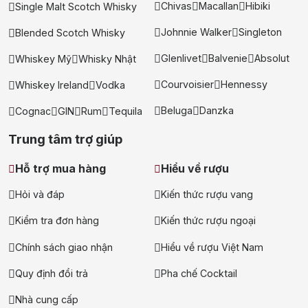
Chivas
Macallan
Hibiki
Single Malt Scotch Whisky
Johnnie Walker
Singleton
Blended Scotch Whisky
Glenlivet
Balvenie
Absolut
Whiskey Mỹ
Whisky Nhật
Courvoisier
Hennessy
Whiskey Ireland
Vodka
Beluga
Danzka
Cognac
GIN
Rum
Tequila
Trung tâm trợ giúp
Hỗ trợ mua hàng
Hiểu về rượu
Hỏi và đáp
Kiến thức rượu vang
Kiểm tra đơn hàng
Kiến thức rượu ngoại
Chính sách giao nhận
Hiểu về rượu Việt Nam
Quy định đổi trả
Pha chế Cocktail
Nhà cung cấp