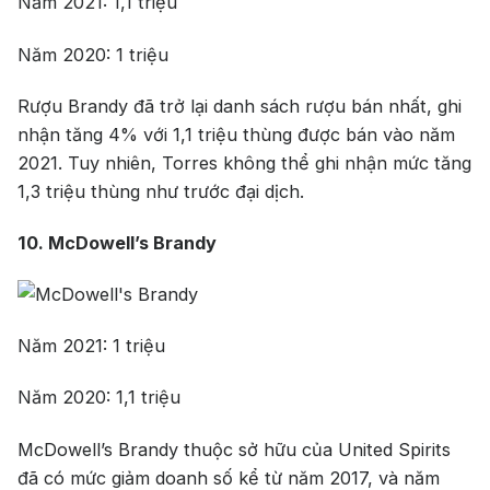
Năm 2021: 1,1 triệu
Johnnie Walker
Singleton
Năm 2020: 1 triệu
Absolut
Courvoisier
Rượu Brandy đã trở lại danh sách rượu bán nhất, ghi
Danzka
nhận tăng 4% với 1,1 triệu thùng được bán vào năm
2021. Tuy nhiên, Torres không thể ghi nhận mức tăng
Ưu đãi hot
1,3 triệu thùng như trước đại dịch.
+ Ưu đãi giữa năm: Ngập tràn quà
10. McDowell’s Brandy
tặng, gi rượu siêu hấp dẫn
+ Nhà cung cấp uy tín
Năm 2021: 1 triệu
Năm 2020: 1,1 triệu
McDowell’s Brandy thuộc sở hữu của United Spirits
đã có mức giảm doanh số kể từ năm 2017, và năm