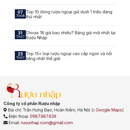
Top 10 dòng rượu ngoại giá dưới 1 triệu đáng
07
Th08
thử nhất
Chivas 18 giá bao nhiêu? Bảng giá mới nhất tại
31
Th07
Rượu Nhập
Top 15+ loại rượu ngoại cao cấp ngon và nổi
23
Th07
tiếng nhất thế giới
Công ty cổ phần Rượu nhập
Địa chỉ:
Trần Hưng Đạo, Hoàn Kiếm, Hà Nội
(
Google Maps
)
Điện thoại:
0987.987.639
Email:
ruounhap.com@gmail.com