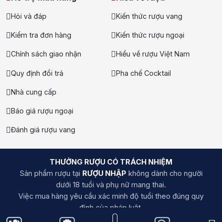
Hỏi và đáp
Kiến thức rượu vang
Kiểm tra đơn hàng
Kiến thức rượu ngoại
Chính sách giao nhận
Hiểu về rượu Việt Nam
Quy định đổi trả
Pha chế Cocktail
Nhà cung cấp
Báo giá rượu ngoại
Đánh giá rượu vang
THƯỞNG RƯỢU CÓ TRÁCH NHIỆM
Sản phẩm rượu tại
RƯỢU NHẬP
không dành cho người
dưới 18 tuổi và phụ nữ mang thai.
Việc mua hàng yêu cầu xác minh độ tuổi theo đúng quy
định của pháp luật.
Bằng việc sử dụng website ruounhap.com, bạn đồng ý với