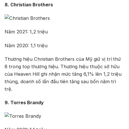
8. Christian Brothers
Rượu Vang
Vang Pháp
Rượu Vang Ý
Năm 2021: 1,2 triệu
Rượu Vang Đỏ
Năm 2020: 1,1 triệu
Rượu Vang Trắng
Whisky
Thương hiệu Christian Brothers của Mỹ giữ vị trí thứ
Blended Scotch Whisky
8 trong top thương hiệu. Thương hiệu thuộc sở hữu
Single Malt Scotch Whisky
của Heaven Hill ghi nhận mức tăng 6,1% lên 1,2 triệu
thùng, doanh số lần đầu tiên tăng sau bốn năm trì
Whiskey Mỹ
Whisky Nhật
trệ.
Vodka
Cognac
Sake
9. Torres Brandy
Thương hiệu nổi bật
Chivas
Macallan
Hibiki