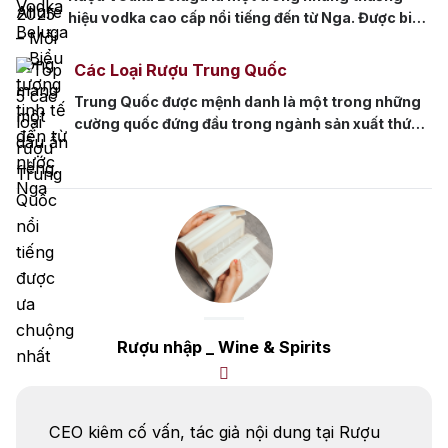
hiệu vodka cao cấp nổi tiếng đến từ Nga. Được biết
đến với chất lượng tuyệt vời và quy trình sản xuất tỉ
mỉ, Rượu Vodka Beluga được làm từ lúa mạch và
Các Loại Rượu Trung Quốc
nước suối tinh khiết, được chưng cất nhiều lần để
Trung Quốc được mệnh danh là một trong những
đạt được độ tinh khiết […]
cường quốc đứng đầu trong ngành sản xuất thức
uống có cồn trên toàn thế giới. Nó được yêu thích
không chỉ bởi sự đa dạng trong hương vị mà còn
nhờ chất lượng tuyệt vời. Vậy có Các Loại Rượu
Trung Quốc nào? Cùng Rượu […]
Rượu nhập _ Wine & Spirits
CEO kiêm cố vấn, tác giả nội dung tại Rượu