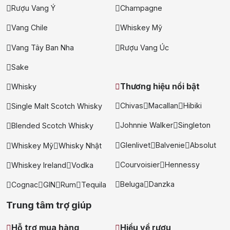
Rượu Vang Ý
Champagne
Vang Chile
Whiskey Mỹ
Vang Tây Ban Nha
Rượu Vang Úc
Sake
Thương hiệu nổi bật
Whisky
Chivas
Macallan
Hibiki
Single Malt Scotch Whisky
Johnnie Walker
Singleton
Blended Scotch Whisky
Glenlivet
Balvenie
Absolut
Whiskey Mỹ
Whisky Nhật
Courvoisier
Hennessy
Whiskey Ireland
Vodka
Beluga
Danzka
Cognac
GIN
Rum
Tequila
Trung tâm trợ giúp
Hỗ trợ mua hàng
Hiểu về rượu