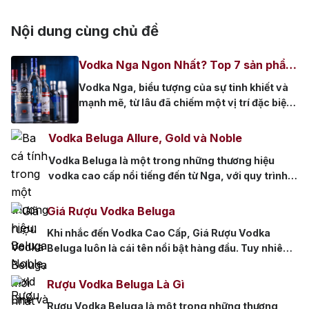
Nội dung cùng chủ đề
Vodka Nga Ngon Nhất? Top 7 sản phẩm
ngon nên thử
Vodka Nga, biểu tượng của sự tinh khiết và
mạnh mẽ, từ lâu đã chiếm một vị trí đặc biệt
trong lòng những người sành rượu trên khắp
thế giới. Không chỉ là một loại đồ uống,
Vodka Beluga Allure, Gold và Noble
Vodka đã trở thành thức uống quen thuộc
Vodka Beluga là một trong những thương hiệu
trong các bữa tiệc. Với nhiều thương hiệu và
vodka cao cấp nổi tiếng đến từ Nga, với quy trình
chủng […]
sản xuất tỉ mỉ và chất lượng vượt trội. Ba dòng sản
phẩm Vodka Beluga Allure, Gold và Noble là
Giá Rượu Vodka Beluga
những phiên bản đặc biệt của Beluga, mỗi dòng
Khi nhắc đến Vodka Cao Cấp, Giá Rượu Vodka
mang đến một trải nghiệm riêng biệt, phù […]
Beluga luôn là cái tên nổi bật hàng đầu. Tuy nhiên,
với sự đa dạng dòng sản phẩm như Beluga Noble,
Gold Line, Allure,… và nhiều mức dung tích khác
Rượu Vodka Beluga Là Gì
nhau, người tiêu dùng thường gặp khó khăn trong
Rượu Vodka Beluga là một trong những thương
việc xác định giá cả hợp lý. […]