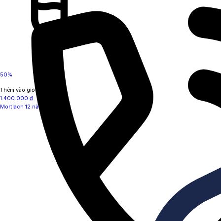
50%
Thêm vào giỏ hàng
1.400.000
₫
Mortlach 12 năm