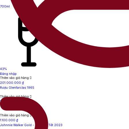
700ml
43%
Đăng nhập
Thêm vào giỏ hàng
201.000.000
₫
Rượu Glenfarclas 1965
Thêm vào giỏ hàng
1.900.000
₫
Talisker Dark Storm 1L
Thêm vào giỏ hàng
1.100.000
₫
Johnnie Walker Gold - Hộp quà Tết 2023