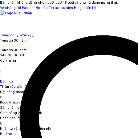
Sản phẩm không dành cho người dưới 18 tuổi và phụ nữ đang mang thai.
Về chúng tôi
Báo chí
Hỏi đáp
Tin tức sự kiện
Blogs
Liên hệ
Trang chủ
/
Whisky
/
Tomatin 30 năm
Tomatin 30 năm
34.000.000
₫
Còn hàng
-
1
+
Đặt mua
Thêm vào giỏ hàng
Đặt hàng doanh nghiệp
Rượu Nhập cam kết
Sản phẩm chính hãng
Giao hàng 2 giờ nội thành
Hoàn tiền lên đến 111%
Nhận tư vấn sản phẩm miễn phí
Hotline