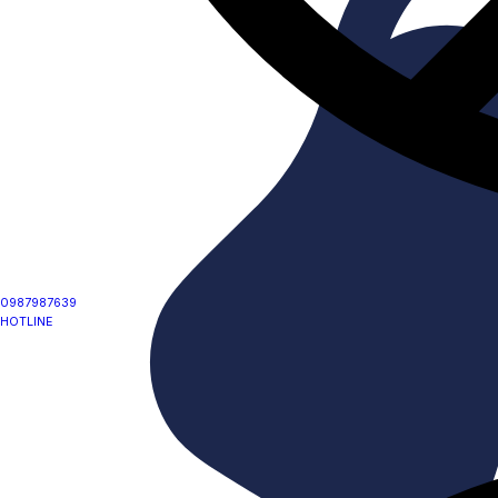
0987987639
HOTLINE