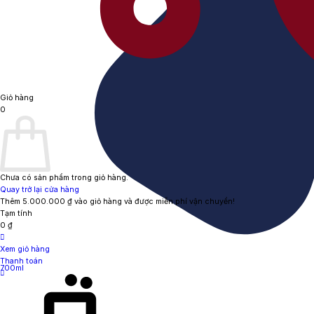
Giỏ hàng
0
Chưa có sản phẩm trong giỏ hàng.
Quay trở lại cửa hàng
Thêm
5.000.000
₫
vào giỏ hàng và được miễn phí vận chuyển!
Tạm tính
0
₫
Xem giỏ hàng
Thanh toán
700ml