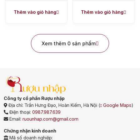
+ Ưu đãi giữa năm: Ngập tràn quà
tặng, gi rượu siêu hấp dẫn
Thêm vào giỏ hàng
Thêm vào giỏ hàng
+ Nhà cung cấp uy tín
Xem thêm 0 sản phẩm
Tập đoàn Suntory được thành lập vào năm 1899, tại Osaka,
Nhật Bản, bởi ông Shinjiro Torii. Kể từ khi thành lập, dòng rượu
này đã nhận được rất nhiều sự chú ý từ người tiêu dùng và
nhanh chóng khẳng định vị thế là một trong những nhà sản
xuất rượu uy tín hàng đầu.
Việc thành lập nhà máy chưng cất whisky Yamazaki vào
năm 1923, đã đánh dấu một bước ngoặt lớn, giúp Suntory
Công ty cổ phần Rượu nhập
tạo ra được những dòng whisky thượng hạng và giành
Địa chỉ:
Trần Hưng Đạo, Hoàn Kiếm, Hà Nội
(
Google Maps
)
được nhiều giải thưởng danh giá.
Điện thoại:
0987.987.639
Không chỉ nổi tiếng trong nước, Suntory còn không ngừng
Email:
ruounhap.com@gmail.com
mở rộng quy mô và thị trường toàn cầu, với mục đích đưa
sản phẩm của mình ra thị trường quốc tế, đến với nhiều
Chứng nhận kinh doanh
quốc gia lớn như Mỹ, Tây Ban Nha và Úc.
Mã số doanh nghiệp: