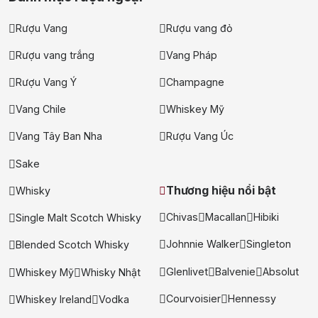
Rượu Vang
Rượu vang đỏ
Rượu vang trắng
Vang Pháp
Rượu Vang Ý
Champagne
Vang Chile
Whiskey Mỹ
Vang Tây Ban Nha
Rượu Vang Úc
Sake
Thương hiệu nổi bật
Whisky
Chivas
Macallan
Hibiki
Single Malt Scotch Whisky
Johnnie Walker
Singleton
Blended Scotch Whisky
Glenlivet
Balvenie
Absolut
Whiskey Mỹ
Whisky Nhật
Courvoisier
Hennessy
Whiskey Ireland
Vodka