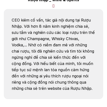
Thương hiệu nổi bật
CEO kiêm cố vấn, tác giả nội dung tại Rượu
Chivas
Macallan
Hibiki
Nhập. Với hơn 8 năm kinh nghiệm chia sẻ,
Johnnie Walker
Singleton
sưu tầm và nghiên cứu các loại rượu trên thế
giới như Champagne, Whisky Chivas,
Absolut
Courvoisier
Vodka,... Nhờ có niềm đam mê với những
chai rượu, tôi đã nghiên cứu và tìm tòi không
Danzka
ngừng nghỉ để chia sẻ kiến thức đến với
cộng đồng. Với hiểu biết của mình, tôi muốn
Ưu đãi hot
tiếp tục sứ mệnh lan tỏa nguồn cảm hứng
+ Ưu đãi giữa năm: Ngập tràn quà
đến với những ai yêu thích rượu ngoại nói
tặng, gi rượu siêu hấp dẫn
riêng và cộng đồng nói chung thông qua
+ Nhà cung cấp uy tín
những chia sẻ trên website của Rượu Nhập.