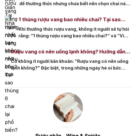
để thưởng thức nhưng chưa biết nên chọn chai nào,
thì bài viết này là dành cho bạn. Hãy cùng Rượu
Nhập khám phá danh sách những chai rượu vang
1 thùng rượu vang bao nhiêu chai? Tại sao
trắng nổi bật, thơm ngon nhất hiện nay, giúp bạn
thùng 6 chai lại phổ biến?
Top tìm kiếm
Khi thưởng thức rượu vang, không ít người sẽ tự hỏi
lựa chọn được sản phẩm […]
rằng: “1 thùng rượu vang bao nhiêu chai?” và “Vì
sao thùng chứa 6 chai lại trở thành lựa chọn phổ
Rượu Vang
Vang Pháp
biến?”. Bài viết này sẽ giúp bạn giải đáp những thắc
Rượu vang có nên uống lạnh không? Hướng dẫn
mắc đó một cách chi tiết và tường tận, đồng thời
Rượu Vang Ý
bảo quản và thưởng thức đúng cách
Có không ít người băn khoăn: “Rượu vang có nên uống
đưa […]
lạnh không?” Đặc biệt, trong những ngày hè oi bức
Rượu Vang Đỏ
hoặc các bữa tiệc ngoài trời, việc ướp lạnh rượu vang là
lựa chọn được nhiều người yêu thích. Hãy cùng khám
Rượu Vang Trắng
Whisky
phá cách bảo quản và thưởng thức rượu vang đúng
Blended Scotch Whisky
cách để […]
Single Malt Scotch Whisky
Whiskey Mỹ
Whisky Nhật
Vodka
Cognac
Sake
Rượu nhập _ Wine & Spirits