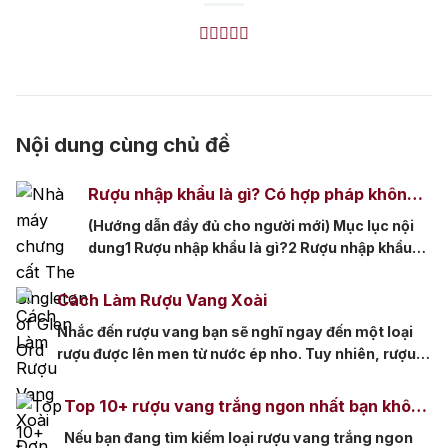
Nội dung cùng chủ đề
Rượu nhập khẩu là gì? Có hợp pháp không
tại Việt Nam?
(Hướng dẫn đầy đủ cho người mới) Mục lục nội
dung1 Rượu nhập khẩu là gì?2 Rượu nhập khẩu
có hợp pháp tại Việt Nam không?3 Tem rượu
nhập khẩu là gì? Vì sao bắt buộc phải có?4 Cách
Cách Làm Rượu Vang Xoài
nhận biết rượu nhập khẩu chính hãng4.1 1. Tem
Nhắc đến rượu vang bạn sẽ nghĩ ngay đến một loại
nhập khẩu còn nguyên vẹn4.2 2. Nhãn […]
rượu được lên men từ nước ép nho. Tuy nhiên, rượu
vang không chỉ được làm từ nho mà còn được làm từ
nhiều loại trái cây thơm ngon khác. Bạn đã từng
Top 10+ rượu vang trắng ngon nhất bạn không
nghe rượu vang xoài hay thưởng thức loại rượu vang
nên bỏ qua
Nếu bạn đang tìm kiếm loại rượu vang trắng ngon
xoài […]