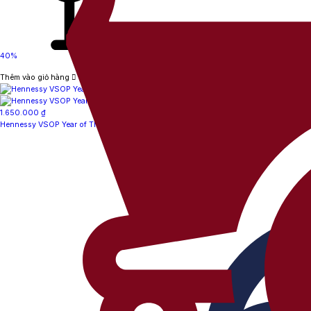
40%
Thêm vào giỏ hàng
1.650.000
₫
Hennessy VSOP Year of The Horse 2026