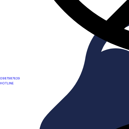
0987987639
HOTLINE