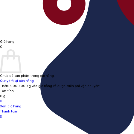
Giỏ hàng
0
Chưa có sản phẩm trong giỏ hàng.
Quay trở lại cửa hàng
Thêm
5.000.000
₫
vào giỏ hàng và được miễn phí vận chuyển!
Tạm tính
0
₫
Xem giỏ hàng
Thanh toán