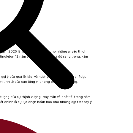
ỵ năm 2025 là món quà lý tưởng cho những ai yêu thích
Singleton 12 năm
với thiết kế hộp quà đỏ sang trọng, kèm
gợi ý của quả lê, táo, và hương gỗ sồi nhẹ nhàng. Rượu
ện tinh tế của các tầng vị phong phú và cân bằng.
 tượng của sự thịnh vượng, may mắn và phát tài trong năm
ết
chính là sự lựa chọn hoàn hảo cho những dịp trao tay ý