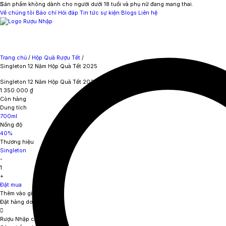
Sản phẩm không dành cho người dưới 18 tuổi và phụ nữ đang mang thai.
Về chúng tôi
Báo chí
Hỏi đáp
Tin tức sự kiện
Blogs
Liên hệ
Trang chủ
/
Hộp Quà Rượu Tết
/
Singleton 12 Năm Hộp Quà Tết 2025
Singleton 12 Năm Hộp Quà Tết 2025
1.350.000
₫
Còn hàng
Dung tích
700ml
Nồng độ
40%
Thương hiệu
Singleton
-
1
+
Đặt mua
Thêm vào giỏ hàng
Đặt hàng doanh nghiệp
Rượu Nhập cam kết