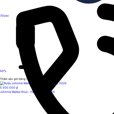
700ml
40%
Thêm vào giỏ hàng
5.500.000
₫
Johnnie Walker Blue - Hộp quà Tết 2026