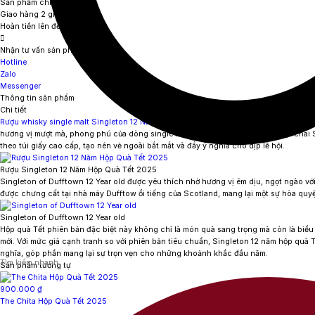
Sản phẩm chính hãng
Giao hàng 2 giờ nội thành
Hoàn tiền lên đến 111%
Nhận tư vấn sản phẩm miễn phí
Hotline
Zalo
Messenger
Thông tin sản phẩm
Chi tiết
Rượu whisky single malt Singleton 12 Năm Hộp Quà Tết 2025
– Set hộp quà Tết Ất T
hương vị mượt mà, phong phú của dòng single malt. Set quà tặng bao gồm một chai
theo túi giấy cao cấp, tạo nên vẻ ngoài bắt mắt và đầy ý nghĩa cho dịp lễ hội.
Rượu Singleton 12 Năm Hộp Quà Tết 2025
Singleton of Dufftown 12 Year old
được yêu thích nhờ hương vị êm dịu, ngọt ngào với 
được chưng cất tại nhà máy Dufftow ổi tiếng của Scotland, mang lại một sự hòa quy
Singleton of Dufftown 12 Year old
Hộp quà Tết phiên bản đặc biệt này không chỉ là món quà sang trọng mà còn là biểu
mới. Với mức giá cạnh tranh so với phiên bản tiêu chuẩn,
Singleton 12 năm hộp quà T
nghĩa, góp phần mang lại sự trọn vẹn cho những khoảnh khắc đầu năm.
Sản phẩm tương tự
900.000
₫
The Chita Hộp Quà Tết 2025